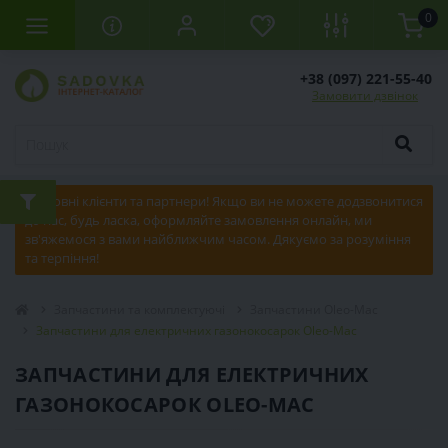
0
+38 (097) 221-55-40
Замовити дзвінок
Шановні клієнти та партнери! Якщо ви не можете додзвонитися
до нас, будь ласка, оформляйте замовлення онлайн, ми
зв'яжемося з вами найближчим часом. Дякуємо за розуміння
та терпіння!
Запчастини та комплектуючі
Запчастини Oleo-Mac
Запчастини для електричних газонокосарок Oleo-Mac
ЗАПЧАСТИНИ ДЛЯ ЕЛЕКТРИЧНИХ
ГАЗОНОКОСАРОК OLEO-MAC