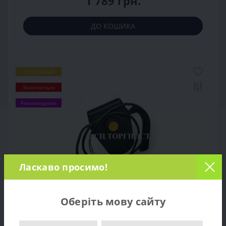
1 789 грн.
ДО КОШИКА
Популярний
Закінчується
Рекомендуємо
Ласкаво просимо!
Оберіть мову сайту
Кнопка включення для газонокосарки Oleo-
Mac K-40P