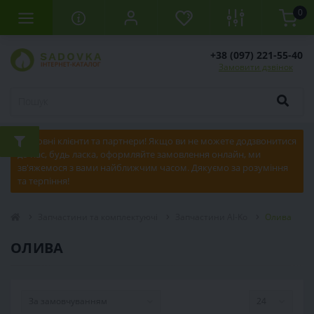
0
+38 (097) 221-55-40
Замовити дзвінок
Шановні клієнти та партнери! Якщо ви не можете додзвонитися
до нас, будь ласка, оформляйте замовлення онлайн, ми
зв'яжемося з вами найближчим часом. Дякуємо за розуміння
та терпіння!
Запчастини та комплектуючі
Запчастини Al-Ko
Олива
ОЛИВА