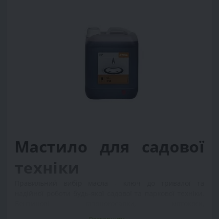
Мастило для садової
техніки
Правильний вибір масла - ключ до тривалої та
надійної роботи будь-якої садової та паркової техніки.
Бензинові газонокосарки, мотокоси,
снігоприбиральники, культиватори, райдери,