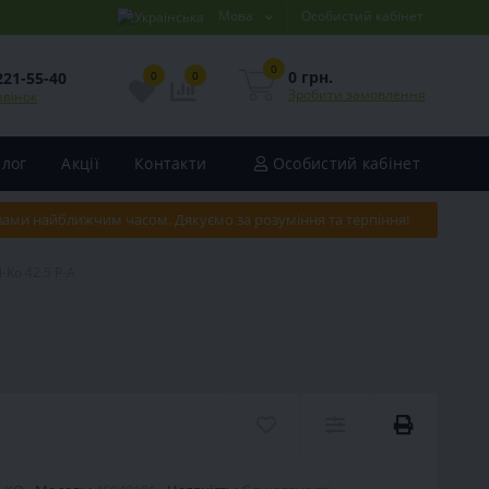
Мова
Особистий кабінет
0
0 грн.
221-55-40
0
0
Зробити замовлення
звінок
Блог
Акції
Контакти
Особистий кабінет
 вами найближчим часом. Дякуємо за розуміння та терпіння!
-Ko 42.5 P-A