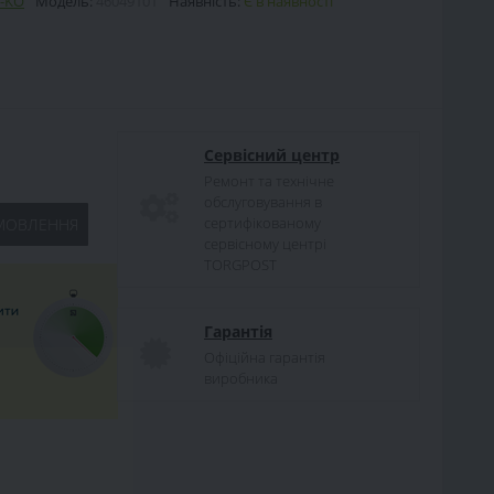
-KO
Модель:
46049101
Наявність:
Є в наявності
Сервісний центр
Ремонт та технічне
обслуговування в
сертифікованому
МОВЛЕННЯ
сервісному центрі
TORGPOST
Гарантія
Офіційна гарантія
виробника