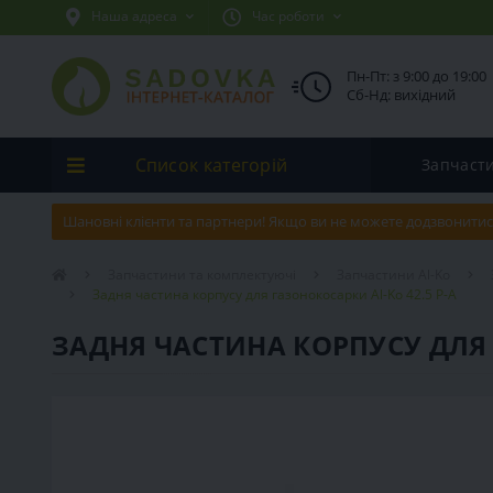
Наша адреса
Час роботи
Пн-Пт: з 9:00 до 19:00
Сб-Нд: вихідний
Список категорій
Запчаст
Шановні клієнти та партнери! Якщо ви не можете додзвонитис
Запчастини та комплектуючі
Запчастини Al-Ko
Задня частина корпусу для газонокосарки Al-Ko 42.5 P-A
ЗАДНЯ ЧАСТИНА КОРПУСУ ДЛЯ 