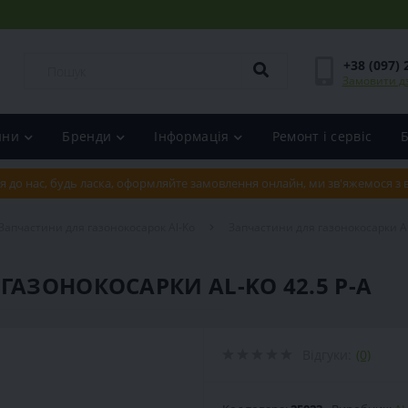
+38 (097) 
Замовити д
ини
Бренди
Інформація
Ремонт і сервіс
я до нас, будь ласка, оформляйте замовлення онлайн, ми зв'яжемося з
Запчастини для газонокосарок Al-Ko
Запчастини для газонокосарки Al
ГАЗОНОКОСАРКИ AL-KO 42.5 P-A
Відгуки:
(0)