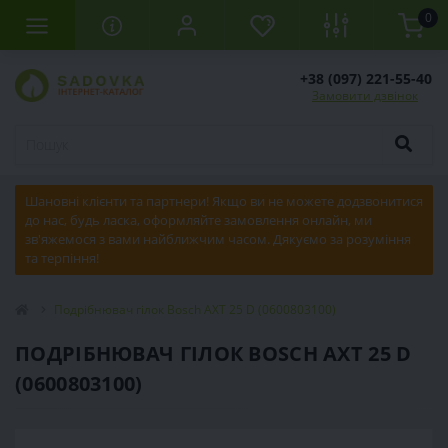
0
+38 (097) 221-55-40
Замовити дзвінок
Шановні клієнти та партнери! Якщо ви не можете додзвонитися
до нас, будь ласка, оформляйте замовлення онлайн, ми
зв'яжемося з вами найближчим часом. Дякуємо за розуміння
та терпіння!
Подрібнювач гілок Bosch AXT 25 D (0600803100)
ПОДРІБНЮВАЧ ГІЛОК BOSCH AXT 25 D
(0600803100)