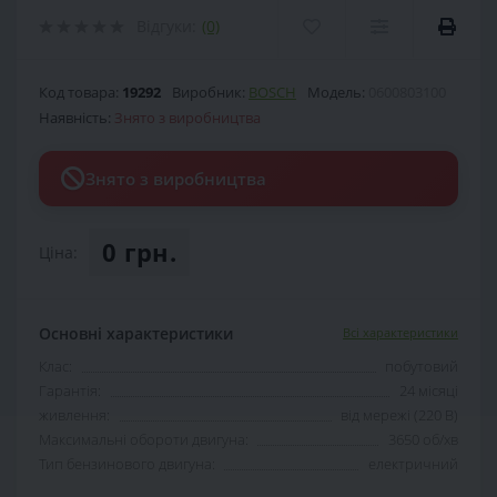
Відгуки:
(0)
Код товара:
19292
Виробник:
BOSCH
Модель:
0600803100
Наявність:
Знято з виробництва
Знято з виробництва
0 грн.
Ціна:
Основні характеристики
Всі характеристики
Клас:
побутовий
Гарантія:
24 місяці
живлення:
від мережі (220 В)
Максимальні обороти двигуна:
3650 об/хв
Тип бензинового двигуна:
електричний