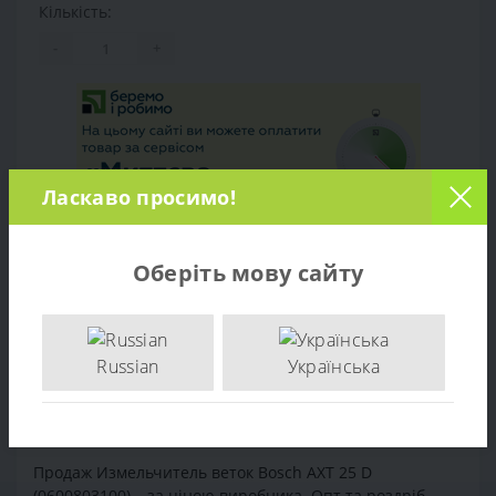
Кількість:
-
+
Ласкаво просимо!
Оберіть мову сайту
Огляд товару
Характеристики
Russian
Українська
Відгуків (0)
Продаж Измельчитель веток Bosch AXT 25 D
(0600803100) – за ціною виробника. Опт та роздріб.