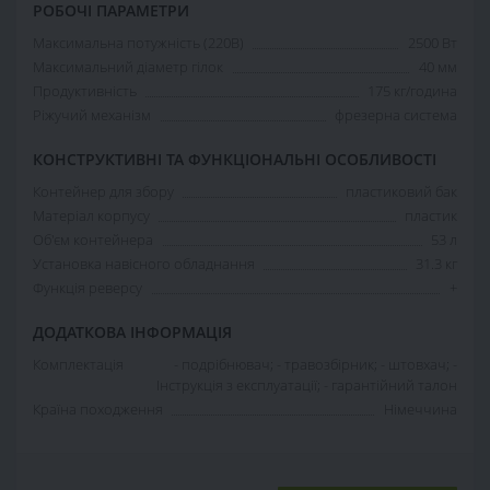
РОБОЧІ ПАРАМЕТРИ
Максимальна потужність (220В)
2500 Вт
Максимальний діаметр гілок
40 мм
Продуктивність
175 кг/година
Ріжучий механізм
фрезерна система
КОНСТРУКТИВНІ ТА ФУНКЦІОНАЛЬНІ ОСОБЛИВОСТІ
Контейнер для збору
пластиковий бак
Матеріал корпусу
пластик
Об'єм контейнера
53 л
Установка навісного обладнання
31.3 кг
Функція реверсу
+
ДОДАТКОВА ІНФОРМАЦІЯ
Комплектація
- подрібнювач; - травозбірник; - штовхач; -
Інструкція з експлуатації; - гарантійний талон
Країна походження
Німеччина