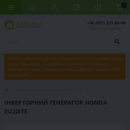
0
+38 (097) 221-55-40
Замовити дзвінок
Шановні клієнти та партнери! Якщо ви не можете додзвонитися
до нас, будь ласка, оформляйте замовлення онлайн, ми
зв'яжемося з вами найближчим часом. Дякуємо за розуміння
та терпіння!
Інверторний генератор Honda EU22ITE
ІНВЕРТОРНИЙ ГЕНЕРАТОР HONDA
EU22ITE