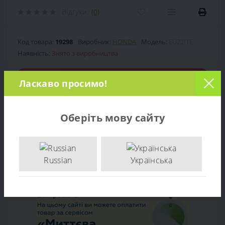
Відгуки:
(0)
Код товара:
19298
Виробник:
HONDA
Модель:
EU22ITE
Наявність:
Знято з виробництва
Знято з виробництва
Ласкаво просимо!
0 грн.
Ціна:
Оберіть мову сайту
Кількість:
Russian
Українська
-
+