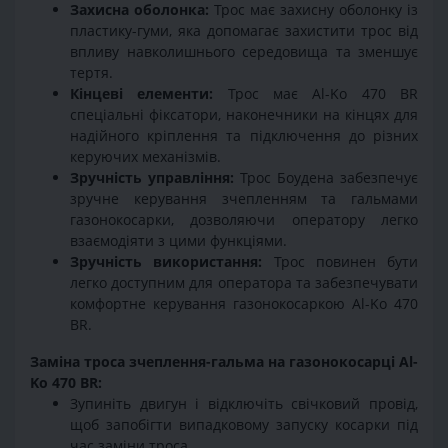
Захисна оболонка:
Трос має захисну оболонку із
пластику-гуми, яка допомагає захистити трос від
впливу навколишнього середовища та зменшує
тертя.
Кінцеві елементи:
Трос має Al-Ko 470 BR
спеціальні фіксатори, наконечники на кінцях для
надійного кріплення та підключення до різних
керуючих механізмів.
Зручність управління:
Трос Боудена забезпечує
зручне керування зчепленням та гальмами
газонокосарки, дозволяючи оператору легко
взаємодіяти з цими функціями.
Зручність використання:
Трос повинен бути
легко доступним для оператора та забезпечувати
комфортне керування газонокосаркою Al-Ko 470
BR.
Заміна троса зчеплення-гальма на газонокосарці Al-
Ko 470 BR:
Зупиніть двигун і відключіть свічковий провід,
щоб запобігти випадковому запуску косарки під
час заміни троса.