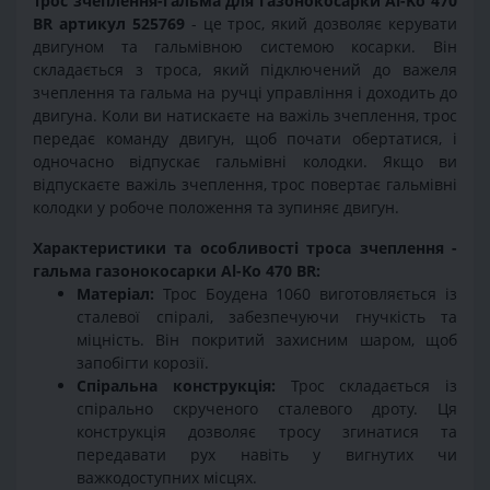
Трос зчеплення-гальма для газонокосарки Al-Ko 470
BR
артикул 525769
- це трос, який дозволяє керувати
двигуном та гальмівною системою косарки. Він
складається з троса, який підключений до важеля
зчеплення та гальма на ручці управління і доходить до
двигуна. Коли ви натискаєте на важіль зчеплення, трос
передає команду двигун, щоб почати обертатися, і
одночасно відпускає гальмівні колодки. Якщо ви
відпускаєте важіль зчеплення, трос повертає гальмівні
колодки у робоче положення та зупиняє двигун.
Характеристики та особливості троса зчеплення -
гальма газонокосарки Al-Ko 470 BR:
Матеріал:
Трос Боудена 1060 виготовляється із
сталевої спіралі, забезпечуючи гнучкість та
міцність. Він покритий захисним шаром, щоб
запобігти корозії.
Спіральна конструкція:
Трос складається із
спірально скрученого сталевого дроту. Ця
конструкція дозволяє тросу згинатися та
передавати рух навіть у вигнутих чи
важкодоступних місцях.