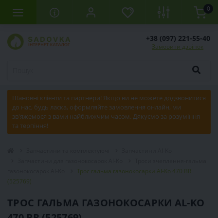
0
+38 (097) 221-55-40
Замовити дзвінок
Шановні клієнти та партнери! Якщо ви не можете додзвонитися
до нас, будь ласка, оформляйте замовлення онлайн, ми
зв'яжемося з вами найближчим часом. Дякуємо за розуміння
та терпіння!
Запчастини та комплектуючі
Запчастини Al-Ko
Запчастини для газонокосарок Al-Ko
Троси зчеплення-гальма
газонокосарок Al-Ko
Трос гальма газонокосарки Al-Ko 470 BR
(525769)
ТРОС ГАЛЬМА ГАЗОНОКОСАРКИ AL-KO
470 BR (525769)