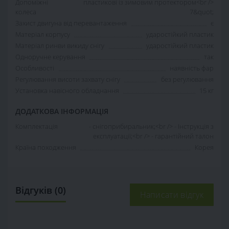
Допоміжні
пластикові із зимовим протектором<br />
колеса
7&quot;
Захист двигуна від перевантаження
є
Матеріал корпусу
ударостійкий пластик
Матеріал ринви викиду снігу
ударостійкий пластик
Одноручне керування
так
Особливості
наявність фар
Регулювання висоти захвату снігу
без регулювання
Установка навісного обладнання
15 кг
ДОДАТКОВА ІНФОРМАЦІЯ
Комплектація
- снігоприбиральник;<br /> - Інструкція з
експлуатації;<br /> - гарантійний талон
Країна походження
Корея
Відгуків (0)
Написати відгук