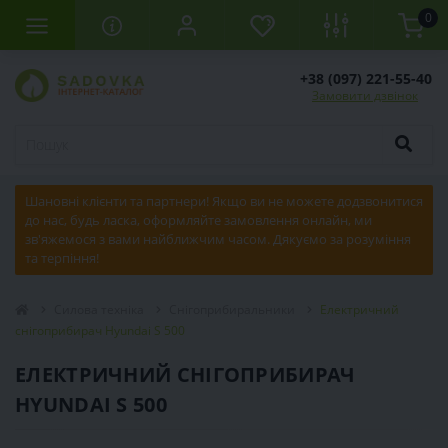
0
+38 (097) 221-55-40
Замовити дзвінок
Шановні клієнти та партнери! Якщо ви не можете додзвонитися
до нас, будь ласка, оформляйте замовлення онлайн, ми
зв'яжемося з вами найближчим часом. Дякуємо за розуміння
та терпіння!
Силова техніка
Снігоприбиральники
Електричний
снігоприбирач Hyundai S 500
ЕЛЕКТРИЧНИЙ СНІГОПРИБИРАЧ
HYUNDAI S 500