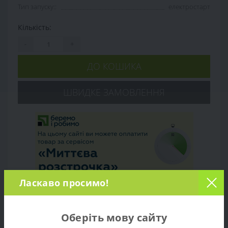
Тип запуску::
електростарт
Кількість:
-
+
ДО КОШИКА
ШВИДКЕ ЗАМОВЛЕННЯ
Ласкаво просимо!
Оберіть мову сайту
Огляд товару