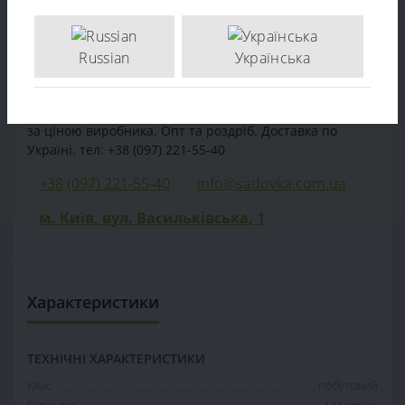
Характеристики
Russian
Українська
Відгуків (0)
Продаж Электрический снегоуборщик Hyundai S 500 –
за ціною виробника. Опт та роздріб. Доставка по
Україні. тел: +38 (097) 221-55-40
+38 (097) 221-55-40
info@sadovka.com.ua
м. Київ, вул. Васильківська, 1
Характеристики
ТЕХНІЧНІ ХАРАКТЕРИСТИКИ
Клас
побутовий
Гарантія
12 місяців