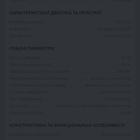
ХАРАКТЕРИСТИКИ ДВИГУНА ТА ПРИСТРОЇ
Виробник двигуна
HYUNDAI
живлення
від мережі (220 В)
Тип запуску:
електростарт
РОБОЧІ ПАРАМЕТРИ
Висота обробки
30 см
Дальність викиду снігу
3-6 м
Максимальна потужність (220В)
2000 Вт
Регулювання дальністю викиду
механічна, на жолобі
Регулювання напряму викиду
механічна, дистанційна
Система забору снігу
одноступінчаста
Тип пересування
несамохідний
Тип шнеку
металевий, з прогумованим покриттям
Ширина обробки
46 см
КОНСТРУКТИВНІ ТА ФУНКЦІОНАЛЬНІ ОСОБЛИВОСТІ
Блокування диференціалу
без блокування