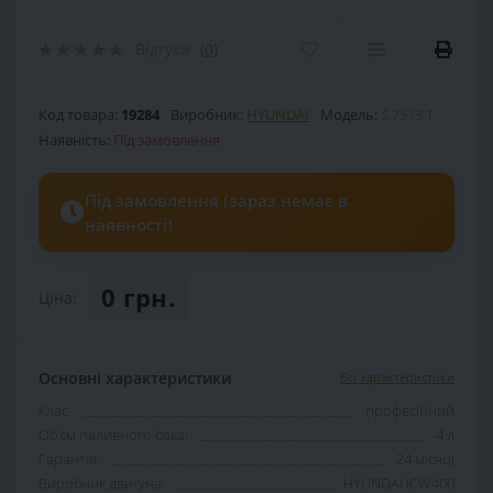
Відгуки:
(0)
Код товара:
19284
Виробник:
HYUNDAI
Модель:
S 7513-T
Наявність:
Під замовлення
Під замовлення (зараз немає в
наявності)
0 грн.
Ціна:
Основні характеристики
Всі характеристики
Клас:
професійний
Об'єм паливного бака:
4 л
Гарантія:
24 місяці
Виробник двигуна:
HYUNDAI ICW400