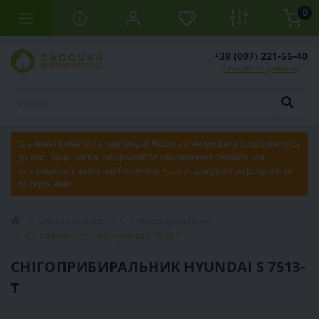
0
+38 (097) 221-55-40
Замовити дзвінок
Шановні клієнти та партнери! Якщо ви не можете додзвонитися
до нас, будь ласка, оформляйте замовлення онлайн, ми
зв'яжемося з вами найближчим часом. Дякуємо за розуміння
та терпіння!
Силова техніка
Снігоприбиральники
Снігоприбиральник Hyundai S 7513-T
СНІГОПРИБИРАЛЬНИК HYUNDAI S 7513-
T