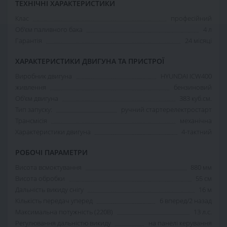
ТЕХНІЧНІ ХАРАКТЕРИСТИКИ
Клас
професійний
Об'єм паливного бака
4 л
Гарантія
24 місяці
ХАРАКТЕРИСТИКИ ДВИГУНА ТА ПРИСТРОЇ
Виробник двигуна
HYUNDAI ICW400
живлення
бензиновий
Об'єм двигуна
383 куб.см.
Тип запуску:
ручний стартерелектростарт
Трансмісія
механічна
Характеристики двигуна
4-тактний
РОБОЧІ ПАРАМЕТРИ
Висота всмоктування
880 мм
Висота обробки
55 см
Дальність викиду снігу
16 м
Кількість передач уперед
6 вперед/2 назад
Максимальна потужність (220В)
13 л.с.
Регулювання дальністю викиду
на панелі керування