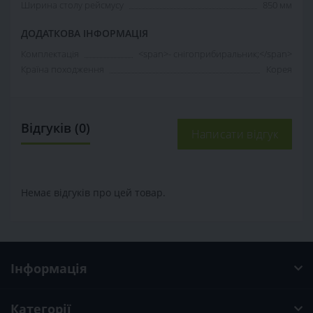
Ширина столу рейсмусу
850 мм
ДОДАТКОВА ІНФОРМАЦІЯ
Комплектація
<span>- снігоприбиральник;</span>
Країна походження
Корея
Відгуків (0)
Написати відгук
Немає відгуків про цей товар.
Інформація
Категорії