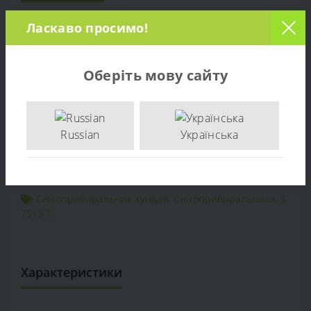
Характеристики
Ласкаво просимо!
Відгуків (0)
Оберіть мову сайту
Продаж Снегоуборщик Hyundai S 7513-T – за ціною
виробника. Опт та роздріб. Доставка по Україні. тел:
+38 (097) 221-55-40
Russian
Українська
+38 (097) 221-55-40
info@sadovka.com.ua
м. Київ, вул. Васильківська, 1
Снігоприбиральник Хундай
,
Снігоприбиральники
,
S
7513-T
,
Характеристики