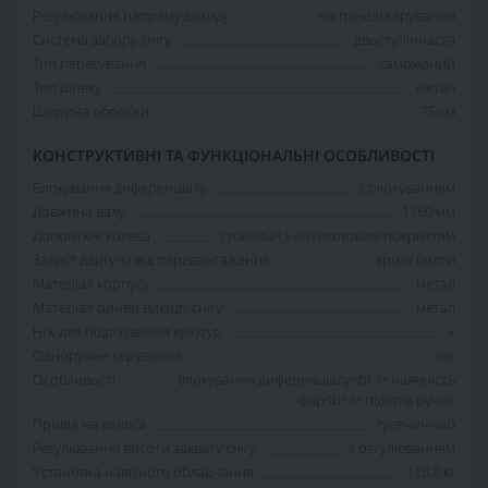
Регулювання напряму викиду
на панелі керування
Система забору снігу
двоступінчаста
Тип пересування
самохідний
Тип шнеку
метал
Ширина обробки
75 см
КОНСТРУКТИВНІ ТА ФУНКЦІОНАЛЬНІ ОСОБЛИВОСТІ
Блокування диференціалу
з блокуванням
Довжина валу
1160 мм
Допоміжні колеса
гусениця з антиковзким покриттям
Захист двигуна від перевантаження
зрізні болти
Матеріал корпусу
метал
Матеріал ринви викиду снігу
метал
Ніж для підрізування кучугур
є
Одноручне керування
так
Особливості
блокування диференціалу<br /> наявність
фар<br /> підігрів ручок
Привід на колеса
гусеничний
Регулювання висоти захвату снігу
з регулюванням
Установка навісного обладнання
115.8 кг