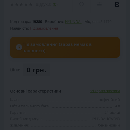
Відгуки:
(0)
Код товара:
19280
Виробник:
HYUNDAI
Модель:
S 1170
Наявність:
Під замовлення
Під замовлення (зараз немає в
наявності)
0 грн.
Ціна:
Основні характеристики
Всі характеристики
Клас:
професійний
Об'єм паливного бака:
4 л
Гарантія:
24 місяці
Виробник двигуна:
HYUNDAI ICW360
живлення:
бензиновий