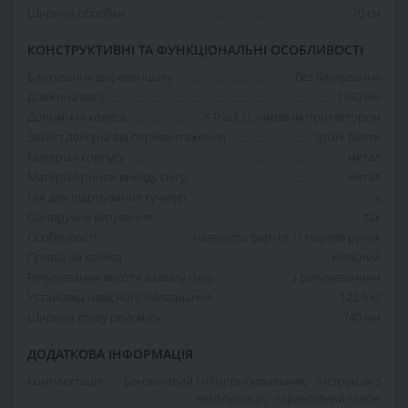
Ширина обробки
70 см
КОНСТРУКТИВНІ ТА ФУНКЦІОНАЛЬНІ ОСОБЛИВОСТІ
Блокування диференціалу
без блокування
Довжина валу
1180 мм
Допоміжні колеса
X-Track із зимовим протектором
Захист двигуна від перевантаження
зрізні болти
Матеріал корпусу
метал
Матеріал ринви викиду снігу
метал
Ніж для підрізування кучугур
є
Одноручне керування
так
Особливості
наявність фар<br /> підігрів ручок
Привід на колеса
колісний
Регулювання висоти захвату снігу
з регулюванням
Установка навісного обладнання
122.5 кг
Ширина столу рейсмусу
740 мм
ДОДАТКОВА ІНФОРМАЦІЯ
Комплектація
- Бензиновий снігоприбиральник; - Інструкція з
експлуатації; - гарантійний талон