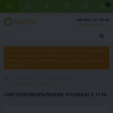
0
+38 (097) 221-55-40
Замовити дзвінок
Шановні клієнти та партнери! Якщо ви не можете додзвонитися
до нас, будь ласка, оформляйте замовлення онлайн, ми
зв'яжемося з вами найближчим часом. Дякуємо за розуміння
та терпіння!
Силова техніка
Снігоприбиральники
Снігоприбиральник Hyundai S 1170
СНІГОПРИБИРАЛЬНИК HYUNDAI S 1170