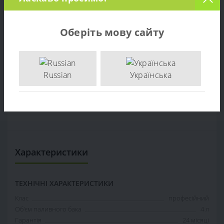
Відгуків (0)
Оберіть мову сайту
Продаж Снегоуборщик Hyundai S 1170 – за ціною
виробника. Опт та роздріб. Доставка по Україні. тел:
+38 (097) 221-55-40
Russian
Українська
+38 (097) 221-55-40
info@sadovka.com.ua
м. Київ, вул. Васильківська, 1
Характеристики
ТЕХНІЧНІ ХАРАКТЕРИСТИКИ
Клас
професійний
Об'єм паливного бака
4 л
Гарантія
24 місяці