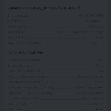
ХАРАКТЕРИСТИКИ ДВИГУНА ТА ПРИСТРОЇ
Виробник двигуна
HYUNDAI ICW360
живлення
бензиновий
Об'єм двигуна
358 куб.см.
Тип запуску:
ручний стартерелектростарт
Трансмісія
гідростатична
Характеристики двигуна
4-тактний
РОБОЧІ ПАРАМЕТРИ
Висота всмоктування
755 мм
Висота обробки
55 см
Дальність викиду снігу
14 м
Кількість передач уперед
6 вперед/2 назад
Максимальна потужність (220В)
11 л.с.
Регулювання дальністю викиду
на панелі керування
Регулювання напряму викиду
на панелі керування
Система забору снігу
двоступінчаста
Тип пересування
самохідний
Тип шнеку
метал