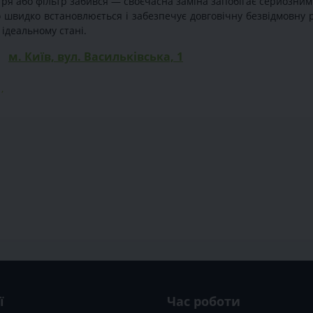
ря або фільтр забився — своєчасна заміна запобігає серйозним
о швидко встановлюється і забезпечує довговічну безвідмовну 
 ідеальному стані.
м. Київ, вул. Васильківська, 1
,
,
ї
Час роботи