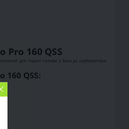
 Pro 160 QSS
начений для подачі палива з бака до карбюратора,
 160 QSS: