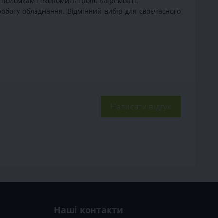
 поломкам і економить гроші на ремонті.
роботу обладнання. Відмінний вибір для своєчасного
Написати відгук
Наші контакти