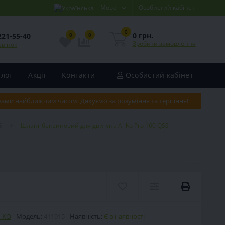
Мова
Особистий кабінет
0
0 грн.
221-55-40
0
0
Зробити замовлення
звінок
Блог
Акції
Контакти
Особистий кабінет
 вами найближчим часом. Дякуємо за розуміння та терпіння!
S
Шланг бензиновий для двигуна Al-Ko Pro 160 QSS
-KO
Модель:
411915
Наявність:
Є в наявності