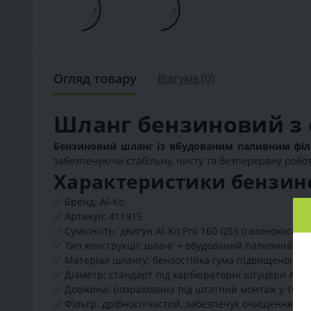
Огляд товару
Відгуків (0)
Шланг бензиновий з ф
Бензиновий шланг із вбудованим паливним філь
забезпечуючи стабільну, чисту та безперервну робот
Характеристики бензинов
✅
Бренд: Al-Ko
✅
Артикул: 411915
✅
Сумісність: двигун Al-Ko Pro 160 QSS (газонокосарк
✅
Тип конструкції: шланг + вбудований паливний філ
✅
Матеріал шлангу: бензостійка гума підвищеної ела
✅
Діаметр: стандарт під карбюраторні штуцери Al-Ko
✅
Довжина: розрахована під штатний монтаж у техніц
✅
Фільтр: дрібносітчастий, забезпечує очищення пал