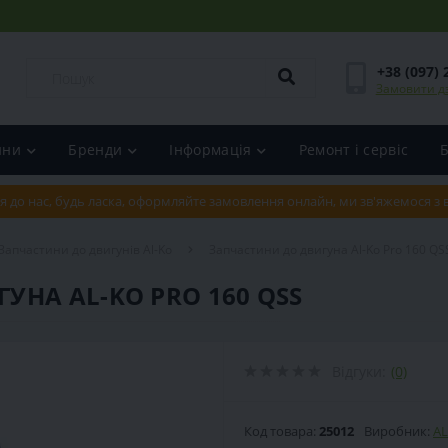
+38 (097) 
Замовити д
ини
Бренди
Інформація
Ремонт і сервіс
я до нас, будь ласка, оформляйте замовлення онлайн, ми зв'яжемося з
Запчастини до двигунів Al-Ko
Запчастини до двигуна Al-Ko Pro 160 QS
НА AL-KO PRO 160 QSS
Відгуки:
(0)
Код товара:
25012
Виробник:
AL