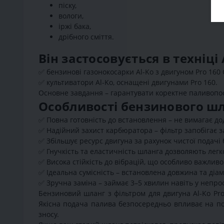
піску,
вологи,
іржі бака,
дрібного сміття.
Він застосовується в техніц
✅
бензинові газонокосарки Al-Ko з двигуном Pro 160 
✅
культиватори Al-Ko, оснащені двигунами Pro 160.
Основне завдання – гарантувати коректне паливопос
Особливості бензинового шла
✅
Повна готовність до встановлення – не вимагає дод
✅
Надійний захист карбюратора – фільтр запобігає з
✅
Збільшує ресурс двигуна за рахунок чистої подачі 
✅
Гнучкість та еластичність шланга дозволяють легк
✅
Висока стійкість до вібрацій, що особливо важливо
✅
Ідеальна сумісність – встановлена довжина та діам
✅
Зручна заміна – займає 3–5 хвилин навіть у непро
Бензиновий шланг з фільтром для двигуна Al-Ko Pro
Якісна подача палива безпосередньо впливає на по
зносу.