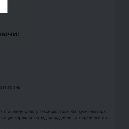
чаючи:
еретискань.
є стабільну роботу газонокосарки або культиватора.
захищає карбюратор від забруднень та передчасного