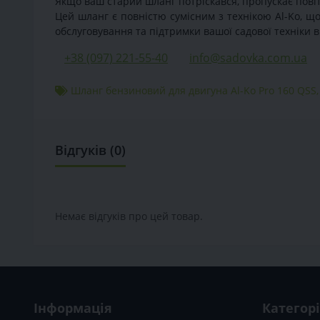
Якщо ваш старий шланг потріскався, пропускає повіт
Цей шланг є повністю сумісним з технікою Al-Ko, щ
обслуговування та підтримки вашої садової техніки в
+38 (097) 221-55-40
info@sadovka.com.ua
Шланг бензиновий для двигуна Al-Ko Pro 160 QSS
Відгуків (0)
Немає відгуків про цей товар.
Інформація
Категорі