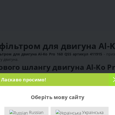
ільтром для двигуна Al-Ko
тром для двигуна Al-Ko Pro 160 QSS артикул 411915
- приз
у двигуна.
ого шлангу двигуна Al-Ko Pro
Ласкаво просимо!
и та культиватори).
ьтр.
стичності.
Оберіть мову сайту
.
і Al-Ko Pro 160.
Russian
Українська
ива від: