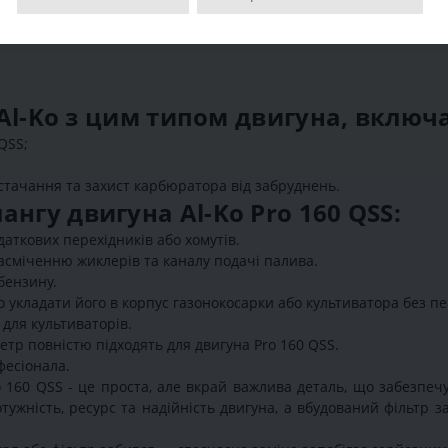
і Al-Ko з цим типом двигуна, вклю
QSS;
тачання та захист карбюратора від забруднень.
нгу двигуна Al-Ko Pro 160 QSS:
аткових перехідників або хомутів.
асміченню жиклерів та каналу подачі палива.
бензину.
о укладати його в корпус газонокосарки або культиватора без п
 для культиваторів.
етр повністю підходять для двигуна Pro 160 QSS.
фесіонала.
 160 QSS - це проста, але вкрай важлива деталь, що забезпечу
тужність, ресурс та надійність двигуна, а вбудований фільтр 