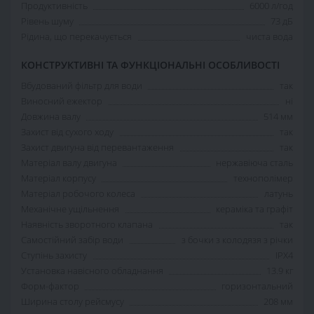
Продуктивність
6000 л/год
Рівень шуму
73 дБ
Рідина, що перекачується
чиста вода
КОНСТРУКТИВНІ ТА ФУНКЦІОНАЛЬНІ ОСОБЛИВОСТІ
Вбудований фільтр для води
так
Виносний ежектор
ні
Довжина валу
514 мм
Захист від сухого ходу
так
Захист двигуна від перевантаження
так
Матеріал валу двигуна
нержавіюча сталь
Матеріал корпусу
технополімер
Матеріал робочого колеса
латунь
Механічне ущільнення
кераміка та графіт
Наявність зворотного клапана
так
Самостійний забір води
з бочки з колодязя з річки
Ступінь захисту
IPX4
Установка навісного обладнання
13.9 кг
Форм-фактор
горизонтальний
Ширина столу рейсмусу
208 мм