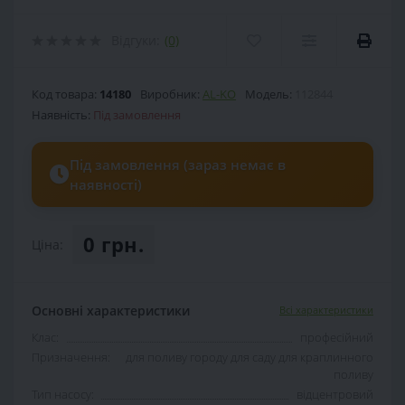
Відгуки:
(0)
Код товара:
14180
Виробник:
AL-KO
Модель:
112844
Наявність:
Під замовлення
Під замовлення (зараз немає в
наявності)
0 грн.
Ціна:
Основні характеристики
Всі характеристики
Клас:
професійний
Призначення:
для поливу городу для саду для краплинного
поливу
Тип насосу:
відцентровий