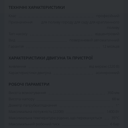
ТЕХНІЧНІ ХАРАКТЕРИСТИКИ
Клас
професійний
Призначення
для поливу городу для саду для краплинного
поливу
Тип насосу
відцентровий
Вид
поверхневий автоматичний
Гарантія
12 місяців
ХАРАКТЕРИСТИКИ ДВИГУНА ТА ПРИСТРОЇ
живлення
від мережі (220 В)
Характеристики двигуна
асинхронний
РОБОЧІ ПАРАМЕТРИ
Висота всмоктування
350 мм
Висота напору
60 м
Діаметр патрубка/з'єднання
1''
Максимальна потужність (220В)
1400 Вт
Максимальна температура рідини, що перекачується
35°С
Максимальний робочий тиск
6 бар