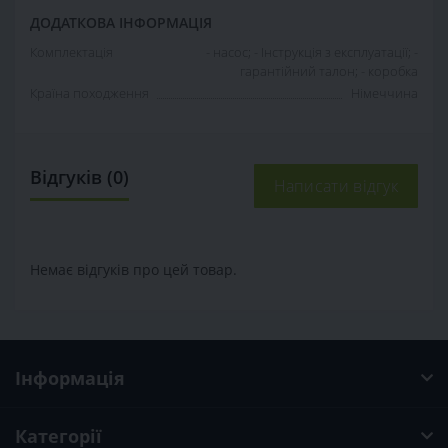
ДОДАТКОВА ІНФОРМАЦІЯ
Комплектація
- насос; - Інструкція з експлуатації; -
гарантійний талон; - коробка
Країна походження
Німеччина
Відгуків (0)
Написати відгук
Немає відгуків про цей товар.
Інформація
Категорії