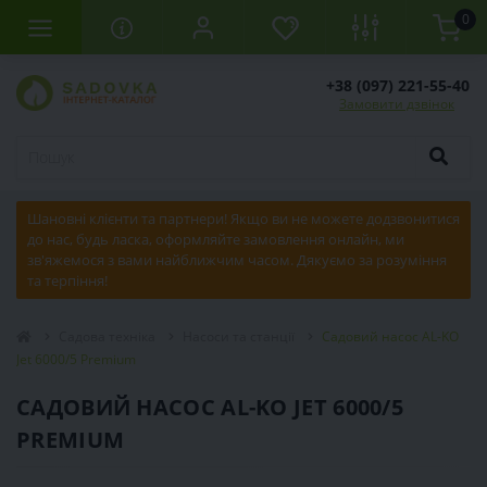
0
+38 (097) 221-55-40
Замовити дзвінок
Шановні клієнти та партнери! Якщо ви не можете додзвонитися
до нас, будь ласка, оформляйте замовлення онлайн, ми
зв'яжемося з вами найближчим часом. Дякуємо за розуміння
та терпіння!
Садова техніка
Насоси та станції
Садовий насос AL-KO
Jet 6000/5 Premium
САДОВИЙ НАСОС AL-KO JET 6000/5
PREMIUM