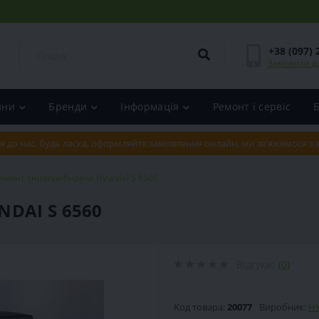
+38 (097) 
Замовити д
ини
Бренди
Інформація
Ремонт і сервіс
я до нас, будь ласка, оформляйте замовлення онлайн, ми зв'яжемося з
емонт снігоприбирача Hyundai S 6560
DAI S 6560
Відгуки:
(0)
Код товара:
20077
Виробник:
H