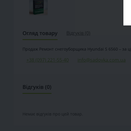
Огляд товару
Відгуків (0)
Продаж Ремонт снегоуборщика Hyundai S 6560 – за цін
+38 (097) 221-55-40
info@sadovka.com.ua
Відгуків (0)
Немає відгуків про цей товар.