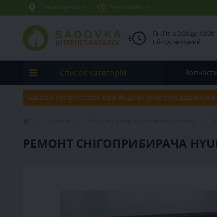
Наша адреса
Час роботи
Пн-Пт: з 9:00 до 19:00
Сб-Нд: вихідний
Список категорій
Запчаст
Шановні клієнти та партнери! Якщо ви не можете додзвонитис
Послуги
Ремонт снігоприбирачів бензинових
Р
РЕМОНТ СНІГОПРИБИРАЧА HYUN