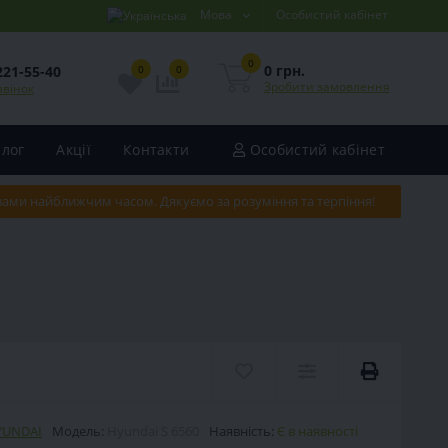
Мова
Особистий кабінет
0
0 грн.
221-55-40
0
0
Зробити замовлення
звінок
Блог
Акції
Контакти
Особистий кабінет
 вами найближчим часом. Дякуємо за розуміння та терпіння!
YUNDAI
Модель:
Hyundai S 6560
Наявність:
Є в наявності