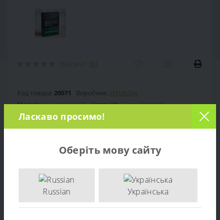
Відгуки:
(0)
Код товара:
20071
Виробник:
HYUNDAI
Модель:
Hyundai S 500
Наявність:
Є в наявності
Ласкаво просимо!
650 грн.
Ціна:
Оберіть мову сайту
Кількість:
-
+
Russian
Українська
ДО КОШИКА