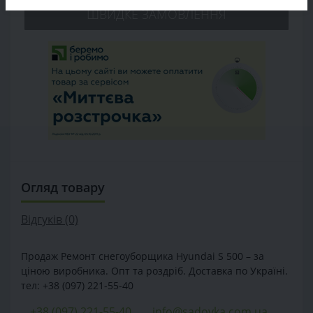
ШВИДКЕ ЗАМОВЛЕННЯ
Огляд товару
Відгуків (0)
Продаж Ремонт снегоуборщика Hyundai S 500 – за
ціною виробника. Опт та роздріб. Доставка по Україні.
тел: +38 (097) 221-55-40
+38 (097) 221-55-40
info@sadovka.com.ua