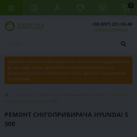
0
+38 (097) 221-55-40
Замовити дзвінок
Шановні клієнти та партнери! Якщо ви не можете додзвонитися
до нас, будь ласка, оформляйте замовлення онлайн, ми
зв'яжемося з вами найближчим часом. Дякуємо за розуміння
та терпіння!
Послуги
Ремонт снігоприбирачів бензинових
Ремонт
снігоприбирача Hyundai S 500
РЕМОНТ СНІГОПРИБИРАЧА HYUNDAI S
500