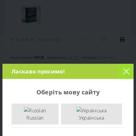
Відгуки:
(0)
Код товара:
19775
Виробник:
AL-KO
Модель:
Al-Ko 46 E
Наявність:
Є в наявності
Ласкаво просимо!
650 грн.
Ціна:
Оберіть мову сайту
Кількість:
-
+
Russian
Українська
ДО КОШИКА