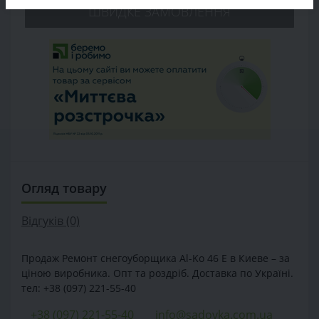
ШВИДКЕ ЗАМОВЛЕННЯ
Огляд товару
Відгуків (0)
Продаж Ремонт снегоуборщика Al-Ko 46 E в Киеве – за
ціною виробника. Опт та роздріб. Доставка по Україні.
тел: +38 (097) 221-55-40
+38 (097) 221-55-40
info@sadovka.com.ua