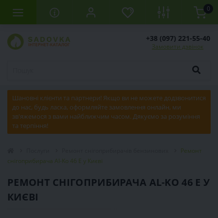
0
+38 (097) 221-55-40
Замовити дзвінок
Шановні клієнти та партнери! Якщо ви не можете додзвонитися
до нас, будь ласка, оформляйте замовлення онлайн, ми
зв'яжемося з вами найближчим часом. Дякуємо за розуміння
та терпіння!
Послуги
Ремонт снігоприбирачів бензинових
Ремонт
снігоприбирача Al-Ko 46 E у Києві
РЕМОНТ СНІГОПРИБИРАЧА AL-KO 46 E У
КИЄВІ