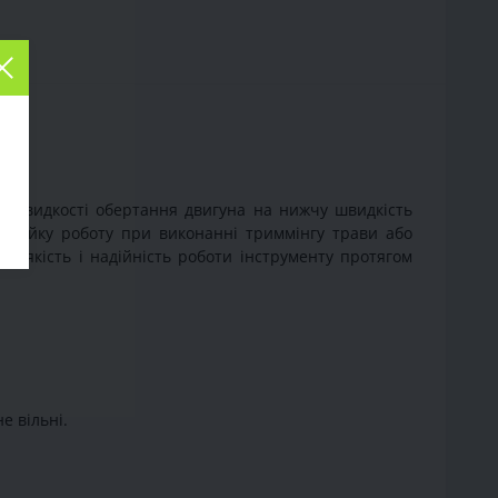
ї швидкості обертання двигуна на нижчу швидкість
а стійку роботу при виконанні триммінгу трави або
у якість і надійність роботи інструменту протягом
е вільні.