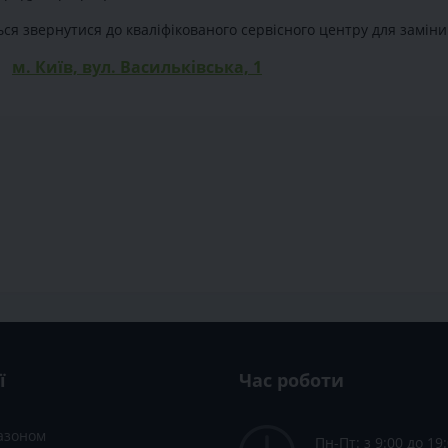
ься звернутися до кваліфікованого сервісного центру для заміни
м. Київ, вул. Васильківська, 1
ї
Час роботи
газоном
Пн-Пт: з 9:00 до 19