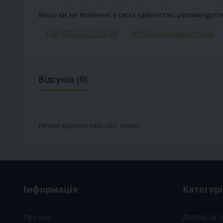
Якщо ви не впевнені у своїх здібностях, рекомендуєт
+38 (097) 221-55-40
info@sadovka.com.ua
Відгуків (0)
Немає відгуків про цей товар.
Інформація
Категорі
Про нас
Догляд за 