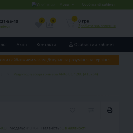
Мова
Особистий кабінет
0
0 грн.
221-55-40
0
0
Зробити замовлення
звінок
Блог
Акції
Контакти
Особистий кабінет
 вами найближчим часом. Дякуємо за розуміння та терпіння!
 E
Редуктор у зборі тримера Al-Ko BC 1200 (413764)
-KO
Модель:
413764
Наявність:
Є в наявності