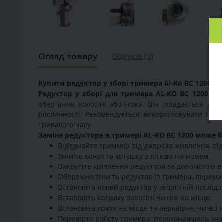
Огляд товару
Відгуків (0)
Купити редуктор у зборі тримера Al-Ko BC 1200
мож
Редуктор у зборі для тримера AL-KO BC 1200
- ц
обертання волосіні або ножа. Він складається з к
рослинності. Рекомендується використовувати тіль
тривалого часу.
Заміна редуктора в тримері AL-KO BC 1200 може
Від'єднайте триммер від джерела живлення, ві
Зніміть кожух та котушку з ліскою чи ножем.
Викрутіть кріплення редуктора за допомогою ві
Обережно зніміть редуктор із тримера, переко
Встановіть новий редуктор у зворотній послідов
Встановіть котушку волосіні чи ніж на місце.
Встановіть кожух на місце та перевірте, чи вс
Перевірте роботу тримера, переконавшись, щ