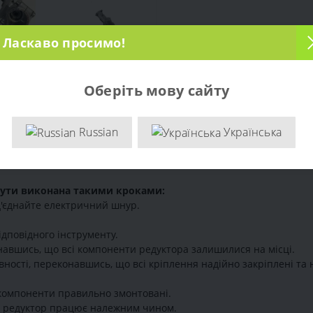
Ласкаво просимо!
Оберіть мову сайту
на у сервісному центрі Садовка у місті Київ. Артикул - 413764.
Russian
Українська
е важлива запчастина, що відповідає за перетворення високо
орпусу, шестерень та підшипників, та гарантує більш точну т
ки оригінальні запчастини для тримера, щоб гарантувати висок
 бути виконана такими кроками:
д'єднайте електричний шнур.
дповідного інструменту.
навшись, що всі компоненти редуктора залишилися на місці.
ності, переконавшись, що всі кріплення надійно закріплені та н
і компоненти правильно змонтовані.
о редуктор працює належним чином.