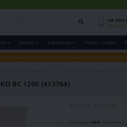
+38 (097) 
Замовити д
ини
Бренди
Інформація
Ремонт і сервіс
я до нас, будь ласка, оформляйте замовлення онлайн, ми зв'яжемося з
Запчастини для тримера Al-Ko
Запчастини для тримера Al-Ko BC 1200
O BC 1200 (413764)
Відгуки:
(0)
Код товара:
19376
Виробник:
AL