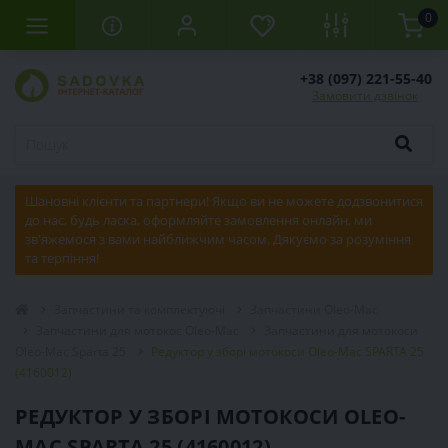
0
+38 (097) 221-55-40
Замовити дзвінок
Шановні клієнти та партнери! Якщо ви не можете додзвонитися
до нас, будь ласка, оформляйте замовлення онлайн, ми
зв'яжемося з вами найближчим часом. Дякуємо за розуміння
та терпіння!
Запчастини та комплектуючі
Запчастини Oleo-Mac
Запчастини для мотокос Oleo-Mac
Запчастини для мотокоси
Oleo-Mac Sparta 25
Редуктор у зборі мотокоси Oleo-Mac SPARTA 25
(4160012)
РЕДУКТОР У ЗБОРІ МОТОКОСИ OLEO-
MAC SPARTA 25 (4160012)