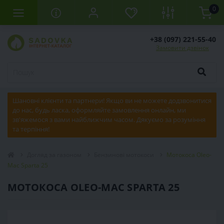
0
+38 (097) 221-55-40
Замовити дзвінок
Шановні клієнти та партнери! Якщо ви не можете додзвонитися
до нас, будь ласка, оформляйте замовлення онлайн, ми
зв'яжемося з вами найближчим часом. Дякуємо за розуміння
та терпіння!
Догляд за газоном
Бензинові мотокоси
Мотокоса Oleo-
Mac Sparta 25
МОТОКОСА OLEO-MAC SPARTA 25