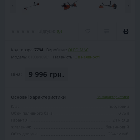
‹
›
Відгуки:
(0)
Код товара:
7734
Виробник:
OLEO-MAC
Модель:
61039109E1
Наявність:
Є в наявності
9 996 грн.
Ціна:
Основні характеристики
Всі характеристики
Клас:
побутовий
Об'єм паливного бака:
0.75 л
Гарантія:
24 місяці
живлення:
бензиновий
Об'єм двигуна:
25.4 см.куб.