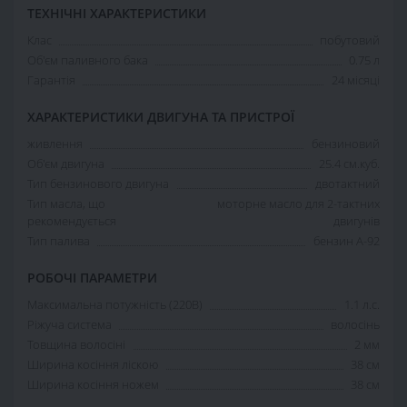
ТЕХНІЧНІ ХАРАКТЕРИСТИКИ
Клас
побутовий
Об'єм паливного бака
0.75 л
Гарантія
24 місяці
ХАРАКТЕРИСТИКИ ДВИГУНА ТА ПРИСТРОЇ
живлення
бензиновий
Об'єм двигуна
25.4 см.куб.
Тип бензинового двигуна
двотактний
Тип масла, що
моторне масло для 2-тактних
рекомендується
двигунів
Тип палива
бензин А-92
РОБОЧІ ПАРАМЕТРИ
Максимальна потужність (220В)
1.1 л.с.
Ріжуча система
волосінь
Товщина волосіні
2 мм
Ширина косіння ліскою
38 см
Ширина косіння ножем
38 см