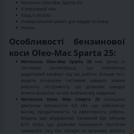
Мотокоса Oleo-Mac Sparta 25;
3-лопатевий ніж;
Корд із ліскою;
Універсальний захист для кордів та ножів.
Ремінь
Особливості бензинової
коси Oleo-Mac Sparta 25:
Мотокоса Oleo-Mac Sparta 25
має ручку із
системою антивібрації, що забезпечує
додатковий комфорт під час роботи. Більше того,
модель оснащена системою швидкої заміни
ріжучого інструменту, що дозволяє швидко
міняти волосінь чи ніж залежно від завдання.
Мотокоса Олео Мак Спарта 25
оснащена
двигуном потужністю 0,8 кВт, що забезпечує
високу продуктивність та ефективність роботи.
Модель має вбудований паливний бак об'ємом
0,75 літра, що дозволяє працювати протягом
тривалого часу без перерв на заправку. Штанга