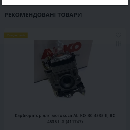
РЕКОМЕНДОВАНІ ТОВАРИ
Популярний
Карбюратор для мотокоса AL-KO BC 4535 II, BC
4535 II-S (411747)