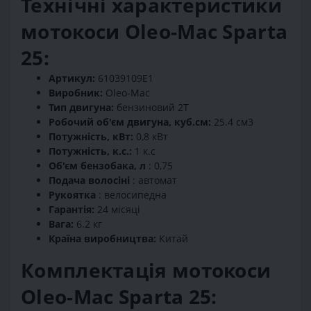
Технічні характеристики
мотокоси Oleo-Mac Sparta
25:
Артикул:
61039109E1
Виробник:
Oleo-Mac
Тип двигуна:
бензиновий 2Т
Робочий об'єм двигуна, куб.см:
25.4 см3
Потужність, кВт:
0,8 кВт
Потужність, к.с.:
1 к.с
Об'єм бензобака, л
: 0,75
Подача волосіні
: автомат
Рукоятка
: велосипедна
Гарантія:
24 місяці
Вага:
6.2 кг
Країна виробництва:
Китай
Комплектація мотокоси
Oleo-Mac Sparta 25: