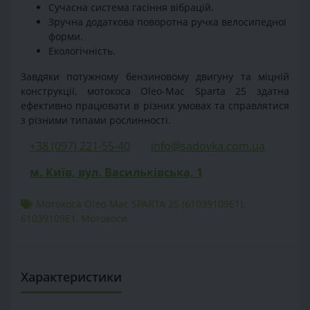
Сучасна система гасіння вібрацій.
Зручна додаткова поворотна ручка велосипедної
форми.
Екологічність.
Завдяки потужному бензиновому двигуну та міцній
конструкції, мотокоса Oleo-Mac Sparta 25 здатна
ефективно працювати в різних умовах та справлятися
з різними типами рослинності.
+38 (097) 221-55-40
info@sadovka.com.ua
м. Київ, вул. Васильківська, 1
Мотокоса Oleo-Mac SPARTA 25 (61039109E1)
,
61039109E1
,
Мотокоси
Характеристики