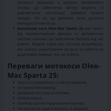
мотокоси виконана з міцного алюмінієвого
сплаву, що забезпечує високу міцність та
довговічність конструкції. Довжина штанги
складає 150 см, що дозволяє легко досягати
важкодоступних місць.
Бензинова коса Oleo-Mac Sparta 25
має захист
від перевантаження двигуна та автоматичну
систему зупинки, що забезпечує безпеку під час
роботи. Модель також має систему антивібрації,
яка знижує навантаження на руки та забезпечує
додатковий комфорт під час роботи.
Переваги мотокоси Oleo-
Mac Sparta 25:
Простота управління та обслуговування.
Потужний бензомотор.
Двоваріантна ріжуча система.
Легкий запуск.
Праймер (ручне підкачування палива).
Автоматична подача волосіні зі шпульки.