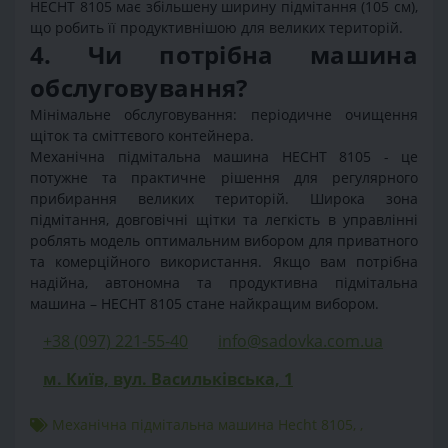
HECHT 8105 має збільшену ширину підмітання (105 см),
що робить її продуктивнішою для великих територій.
4. Чи потрібна машина
обслуговування?
Мінімальне обслуговування: періодичне очищення
щіток та сміттєвого контейнера.
Механічна підмітальна машина HECHT 8105 - це
потужне та практичне рішення для регулярного
прибирання великих територій. Широка зона
підмітання, довговічні щітки та легкість в управлінні
роблять модель оптимальним вибором для приватного
та комерційного використання. Якщо вам потрібна
надійна, автономна та продуктивна підмітальна
машина – HECHT 8105 стане найкращим вибором.
+38 (097) 221-55-40
info@sadovka.com.ua
м. Київ, вул. Васильківська, 1
Механічна підмітальна машина Hecht 8105
,
,