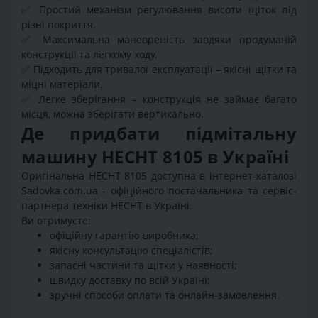
✅
Простий механізм регулювання висоти щіток під
різні покриття.
✅
Максимальна маневреність завдяки продуманій
конструкції та легкому ходу.
✅
Підходить для тривалої експлуатації – якісні щітки та
міцні матеріали.
✅
Легке зберігання – конструкція не займає багато
місця, можна зберігати вертикально.
Де придбати підмітальну
машину HECHT 8105 в Україні
Оригінальна HECHT 8105 доступна в інтернет-каталозі
Sadovka.com.ua - офіційного постачальника та сервіс-
партнера техніки HECHT в Україні.
Ви отримуєте:
офіційну гарантію виробника;
якісну консультацію спеціалістів;
запасні частини та щітки у наявності;
швидку доставку по всій Україні;
зручні способи оплати та онлайн-замовлення.