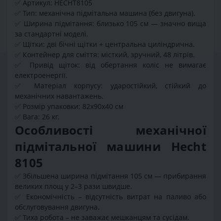
✅
Артикул: HECHT8105
✅
Тип: механічна підмітальна машина (без двигуна).
✅
Ширина підмітання: близько 105 см — значно вища
за стандартні моделі.
✅
Щітки: дві бічні щітки + центральна циліндрична.
✅
Контейнер для сміття: місткий, зручний, 48 літрів.
✅
Привід щіток: від обертання коліс не вимагає
електроенергії.
✅
Матеріал корпусу: ударостійкий, стійкий до
механічних навантажень.
✅
Розмір упаковки: 82х90х40 см
✅
Вага: 26 кг.
Особливості механічної
підмітальної машини Hecht
8105
✅
Збільшена ширина підмітання 105 см — прибирання
великих площ у 2–3 рази швидше.
✅
Економічність – відсутність витрат на паливо або
обслуговування двигуна.
✅
Тиха робота – не заважає мешканцям та сусідам.