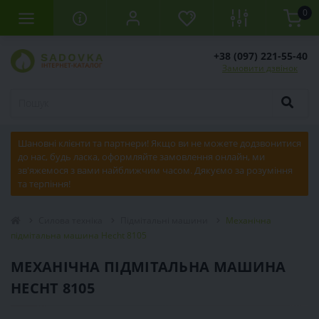
0
+38 (097) 221-55-40
Замовити дзвінок
Шановні клієнти та партнери! Якщо ви не можете додзвонитися
до нас, будь ласка, оформляйте замовлення онлайн, ми
зв'яжемося з вами найближчим часом. Дякуємо за розуміння
та терпіння!
Силова техніка
Підмітальні машини
Механічна
підмітальна машина Hecht 8105
МЕХАНІЧНА ПІДМІТАЛЬНА МАШИНА
HECHT 8105