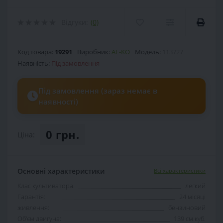
Відгуки:
(0)
Код товара:
19291
Виробник:
AL-KO
Модель:
113727
Наявність:
Під замовлення
Під замовлення (зараз немає в
наявності)
0 грн.
Ціна:
Основні характеристики
Всі характеристики
Клас культиватора:
легкий
Гарантія:
24 місяці
живлення:
бензиновий
Об'єм двигуна:
139 см.куб.