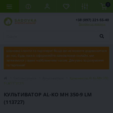
0
+38 (097) 221-55-40
Замовити дзвінок
Шановні клієнти та партнери! Якщо ви не можете додзвонитися
до нас, будь ласка, оформляйте замовлення онлайн, ми
зв'яжемося з вами найближчим часом. Дякуємо за розуміння
та терпіння!
Силова техніка
Культиватори
Культиватор Al-Ko MH 350-
9 LM (113727)
КУЛЬТИВАТОР AL-KO MH 350-9 LM
(113727)