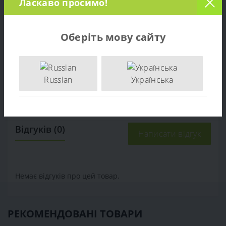
Ласкаво просимо!
Захисні диски для рослин (кромкорізи)
-
Розміщення транспортованих коліс
спереду
Установка навісного обладнання
26 кг
Оберіть мову сайту
ДОДАТКОВА ІНФОРМАЦІЯ
Комплектація
- мотокультиватор; - картонна коробка; -
Інструкція з експлуатації; - гарантійний талон
Russian
Українська
Країна походження
Німеччина
Відгуків (0)
Написати відгук
Немає відгуків про цей товар.
РЕКОМЕНДОВАНІ ТОВАРИ