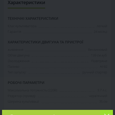
Характеристики
ТЕХНІЧНІ ХАРАКТЕРИСТИКИ
Клас культиватора
легкий
Гарантія
24 місяці
ХАРАКТЕРИСТИКИ ДВИГУНА ТА ПРИСТРОЇ
живлення
бензиновий
Об'єм двигуна
139 см.куб.
Охолодження
Повітряне
Паливо
АІ-92
Тип запуску:
ручний стартер
РОБОЧІ ПАРАМЕТРИ
Максимальна потужність (220В)
3.7 л.с.
Редуктор (привід)
черв'ячний
Ширина культивації
35 см
КОНСТРУКТИВНІ ТА ФУНКЦІОНАЛЬНІ ОСОБЛИВОСТІ