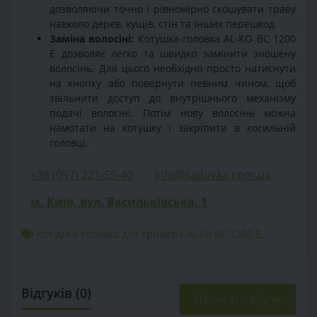
дозволяючи точно і рівномірно скошувати траву
навколо дерев, кущів, стін та інших перешкод.
Заміна волосіні:
Котушка-головка AL-KO BC 1200
E дозволяє легко та швидко замінити зношену
волосінь. Для цього необхідно просто натиснути
на кнопку або повернути певним чином, щоб
звільнити доступ до внутрішнього механізму
подачі волосіні. Потім нову волосінь можна
намотати на котушку і закріпити в косильній
головці.
+38 (097) 221-55-40
info@sadovka.com.ua
м. Київ, вул. Васильківська, 1
Котушка-головка для тримера Al-Ko BC 1200 E
,
,
Відгуків (0)
Написати відгук