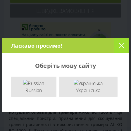
ШВИДКЕ ЗАМОВЛЕННЯ
Ласкаво просимо!
Оберіть мову сайту
Огляд товару
Russian
Українська
Відгуків (0)
Котушка-головка для тримера Al-Ko BC 1200 E
- це
спеціальний пристрій, призначений для скошування
трави і рослинності з використанням тримера AL-KO
BC 1200 E. Вона є невід'ємною частиною тримера і