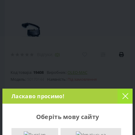
Відгуки:
(0)
Код товара:
19408
Виробник:
OLEO-MAC
Модель:
50170144
Наявність:
Під замовлення
Ласкаво просимо!
Під замовлення (зараз немає в
наявності)
Оберіть мову сайту
0 грн.
Ціна: