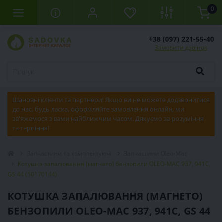
0
+38 (097) 221-55-40
Замовити дзвінок
Шановні клієнти та партнери! Якщо ви не можете додзвонитися
до нас, будь ласка, оформляйте замовлення онлайн, ми
зв'яжемося з вами найближчим часом. Дякуємо за розуміння
та терпіння!
Запчастини та комплектуючі
Запчастини Oleo-Mac
Котушка запалювання (магнето) бензопили OLEO-MAC 937, 941C,
GS 44 (50170144)
КОТУШКА ЗАПАЛЮВАННЯ (МАГНЕТО)
БЕНЗОПИЛИ OLEO-MAC 937, 941C, GS 44