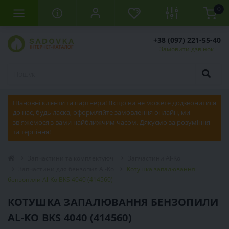
0
+38 (097) 221-55-40
Замовити дзвінок
Шановні клієнти та партнери! Якщо ви не можете додзвонитися
до нас, будь ласка, оформляйте замовлення онлайн, ми
зв'яжемося з вами найближчим часом. Дякуємо за розуміння
та терпіння!
Запчастини та комплектуючі
Запчастини Al-Ko
Запчастини для бензопил Al-Ko
Котушка запалювання
бензопили Al-Ko BKS 4040 (414560)
КОТУШКА ЗАПАЛЮВАННЯ БЕНЗОПИЛИ
AL-KO BKS 4040 (414560)