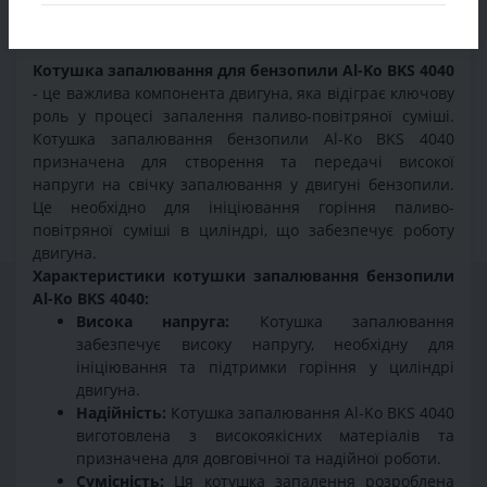
4040
Котушка запалювання для бензопили Al-Ko BKS 4040
- це важлива компонента двигуна, яка відіграє ключову
роль у процесі запалення паливо-повітряної суміші.
Котушка запалювання бензопили Al-Ko BKS 4040
призначена для створення та передачі високої
напруги на свічку запалювання у двигуні бензопили.
Це необхідно для ініціювання горіння паливо-
повітряної суміші в циліндрі, що забезпечує роботу
двигуна.
Характеристики котушки запалювання бензопили
Al-Ko BKS 4040:
Висока напруга:
Котушка запалювання
забезпечує високу напругу, необхідну для
ініціювання та підтримки горіння у циліндрі
двигуна.
Надійність:
Котушка запалювання Al-Ko BKS 4040
виготовлена з високоякісних матеріалів та
призначена для довговічної та надійної роботи.
Сумісність:
Ця котушка запалення розроблена