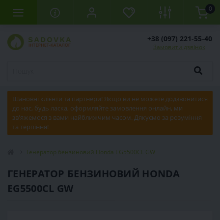
0
+38 (097) 221-55-40
Замовити дзвінок
Шановні клієнти та партнери! Якщо ви не можете додзвонитися
до нас, будь ласка, оформляйте замовлення онлайн, ми
зв'яжемося з вами найближчим часом. Дякуємо за розуміння
та терпіння!
Генератор бензиновий Honda EG5500CL GW
ГЕНЕРАТОР БЕНЗИНОВИЙ HONDA
EG5500CL GW