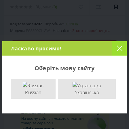
Відгуки:
(0)
Код товара:
19297
Виробник:
HONDA
Модель:
EG5500CL GW
Наявність:
Знято з виробництва
Знято з виробництва
Ласкаво просимо!
0 грн.
Ціна:
Оберіть мову сайту
Кількість:
Russian
Українська
-
+