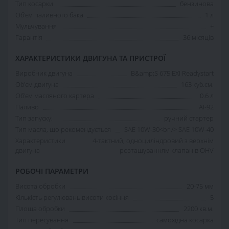
Тип косарки
бензинова
Об'єм паливного бака
1 л
Мульчування
+
Гарантія
36 місяців
ХАРАКТЕРИСТИКИ ДВИГУНА ТА ПРИСТРОЇ
Виробник двигуна
B&amp;S 675 EXI Readystart
Об'єм двигуна
163 куб.см.
Об'єм масляного картера
0.6 л
Паливо
АІ-92
Тип запуску:
ручний стартер
Тип масла, що рекомендується
SAE 10W-30<br /> SAE 10W-40
Характеристики
4-тактний, одноциліндровий з верхнім
двигуна
розташуванням клапанів OHV
РОБОЧІ ПАРАМЕТРИ
Висота обробки
20-75 мм
Кількість регулювань висоти косіння
5
Площа обробки
2200 кв.м.
Тип пересування
самохідна косарка