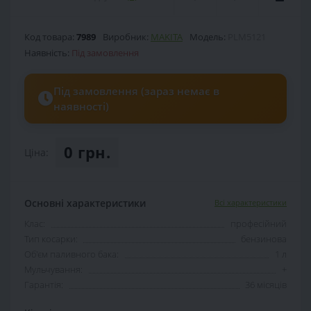
Код товара:
7989
Виробник:
MAKITA
Модель:
PLM5121
Наявність:
Під замовлення
Під замовлення (зараз немає в
наявності)
0 грн.
Ціна:
Основні характеристики
Всі характеристики
Клас:
професійний
Тип косарки:
бензинова
Об'єм паливного бака:
1 л
Мульчування:
+
Гарантія:
36 місяців