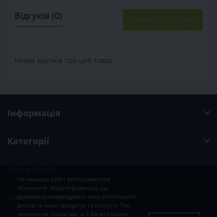
Відгуків (0)
Написати відгук
Немає відгуків про цей товар.
Інформація
Категорії
Час роботи
На нашому сайті застосовується
технологія збору інформації, що
Наші контакти
допомагає покращувати ваш клієнтський
досвід та наші продукти та послуги. Так
чинимо не тільки ми, а й багато інших