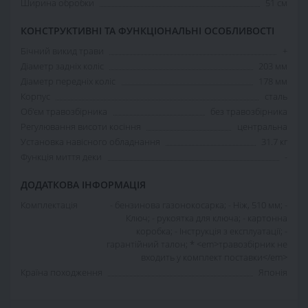
Ширина обробки
51 см
КОНСТРУКТИВНІ ТА ФУНКЦІОНАЛЬНІ ОСОБЛИВОСТІ
Бічний викид трави
+
Діаметр задніх коліс
203 мм
Діаметр передніх коліс
178 мм
Корпус
сталь
Об'єм травозбірника
без травозбірника
Регулювання висоти косіння
центральна
Установка навісного обладнання
31.7 кг
Функція миття деки
-
ДОДАТКОВА ІНФОРМАЦІЯ
Комплектація
- бензинова газонокосарка; - Ніж, 510 мм; -
Ключ; - рукоятка для ключа; - картонна
коробка; - Інструкція з експлуатації; -
гарантійний талон; * <em>травозбірник не
входить у комплект поставки</em>
Країна походження
Японія