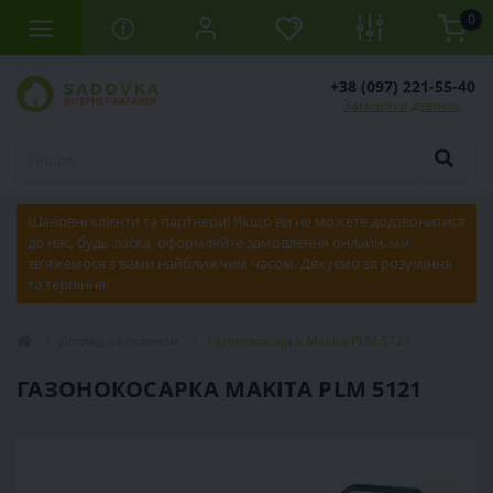
0
+38 (097) 221-55-40
Замовити дзвінок
Шановні клієнти та партнери! Якщо ви не можете додзвонитися
до нас, будь ласка, оформляйте замовлення онлайн, ми
зв'яжемося з вами найближчим часом. Дякуємо за розуміння
та терпіння!
Догляд за газоном
Газонокосарка Makita PLM 5121
ГАЗОНОКОСАРКА MAKITA PLM 5121