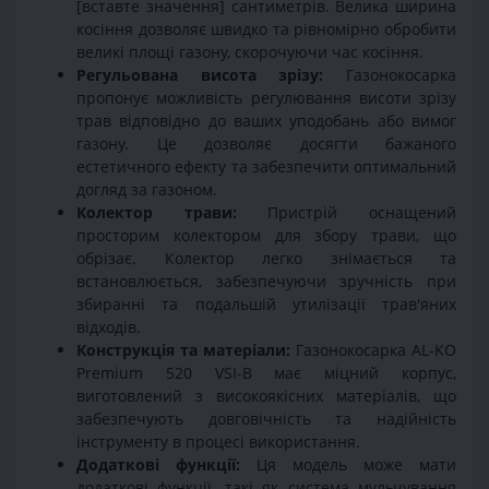
[вставте значення] сантиметрів. Велика ширина
косіння дозволяє швидко та рівномірно обробити
великі площі газону, скорочуючи час косіння.
Регульована висота зрізу:
Газонокосарка
пропонує можливість регулювання висоти зрізу
трав відповідно до ваших уподобань або вимог
газону. Це дозволяє досягти бажаного
естетичного ефекту та забезпечити оптимальний
догляд за газоном.
Колектор трави:
Пристрій оснащений
просторим колектором для збору трави, що
обрізає. Колектор легко знімається та
встановлюється, забезпечуючи зручність при
збиранні та подальшій утилізації трав'яних
відходів.
Конструкція та матеріали:
Газонокосарка AL-KO
Premium 520 VSI-B має міцний корпус,
виготовлений з високоякісних матеріалів, що
забезпечують довговічність та надійність
інструменту в процесі використання.
Додаткові функції:
Ця модель може мати
додаткові функції, такі як система мульчування