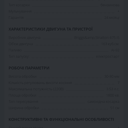
Тип косарки
бензинова
Мульчування
+
Гарантія
24 місяці
ХАРАКТЕРИСТИКИ ДВИГУНА ТА ПРИСТРОЇ
Виробник двигуна
Briggs&amp;Stratton 675 iS
Об'єм двигуна
163 куб.см.
Паливо
АІ-92
Тип запуску:
електростарт
РОБОЧІ ПАРАМЕТРИ
Висота обробки
30-80 мм
Кількість регулювань висоти косіння
7
Максимальна потужність (220В)
3.53 л.с.
Площа обробки
1800 кв.
Тип пересування
самохідна косарка
Ширина обробки
51 см
КОНСТРУКТИВНІ ТА ФУНКЦІОНАЛЬНІ ОСОБЛИВОСТІ
Бічний викид трави
+