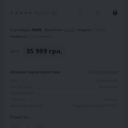
Відгуки:
(0)
Код товара:
19270
Виробник:
AL-KO
Модель:
119948
Наявність:
Є в наявності
35 999 грн.
Ціна:
Основні характеристики
Всі характеристики
Клас:
професійний
Тип косарки:
бензинова
Мульчування:
+
Гарантія:
24 місяці
Виробник двигуна:
Briggs&amp;Stratton 675 iS
Кількість:
-
+