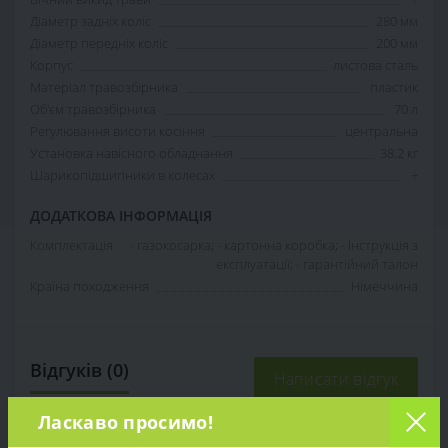
Діаметр задніх коліс
280 мм
Діаметр передніх коліс
200 мм
Корпус
листова сталь
Матеріал травозбірника
пластик
Об'єм травозбірника
70 л
Регулювання висоти косіння
центральна
Установка навісного обладнання
38.2 кг
Шарикопідшипники в колесах
+
ДОДАТКОВА ІНФОРМАЦІЯ
Комплектація
- газокосарка; - картонна коробка; - Інструкція з
експлуатації; - гарантійний талон
Країна походження
Німеччина
Відгуків (0)
Написати відгук
Ласкаво просимо!