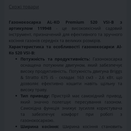
Схожі товари
Газонокосарка AL-KO Premium 520 VSI-B з
артикулом 119948
- це високоякісний садовий
інструмент, призначений для ефективного та зручного
косіння газонів середніх та великих розмірів.
Характеристика та особливості газонокосарки Al-
Ko 520 VSІ-B:
Потужність та продуктивність:
Газонокосарка
оснащена потужним двигуном, який забезпечує
високу продуктивність. Потужність двигуна Briggs
& Stratto 675 iS - складає 163 см3 - 2,6 кВт, що
дозволяє ефективно кошити навіть щільну та
високу траву.
Тип приводу:
Пристрій має самохідний привод,
який значно полегшує пересування газоном.
Самохідна функція знижує зусилля користувача
та забезпечує комфорт при роботі з
газонокосаркою.
Ширина косіння:
Ширина косіння становить