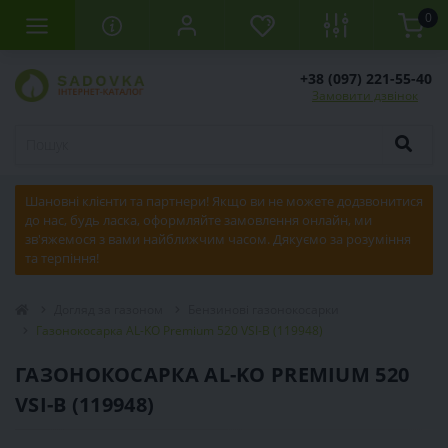
0
+38 (097) 221-55-40
Замовити дзвінок
Шановні клієнти та партнери! Якщо ви не можете додзвонитися
до нас, будь ласка, оформляйте замовлення онлайн, ми
зв'яжемося з вами найближчим часом. Дякуємо за розуміння
та терпіння!
Догляд за газоном
Бензинові газонокосарки
Газонокосарка AL-KO Premium 520 VSІ-B (119948)
ГАЗОНОКОСАРКА AL-KO PREMIUM 520
VSІ-B (119948)