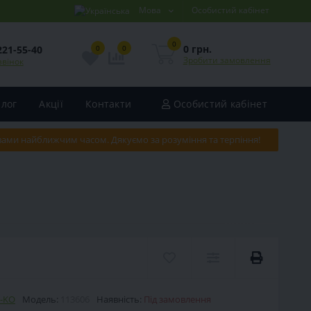
Мова
Особистий кабінет
0
0 грн.
221-55-40
0
0
Зробити замовлення
звінок
Блог
Акції
Контакти
Особистий кабінет
 вами найближчим часом. Дякуємо за розуміння та терпіння!
-KO
Модель:
113606
Наявність:
Під замовлення