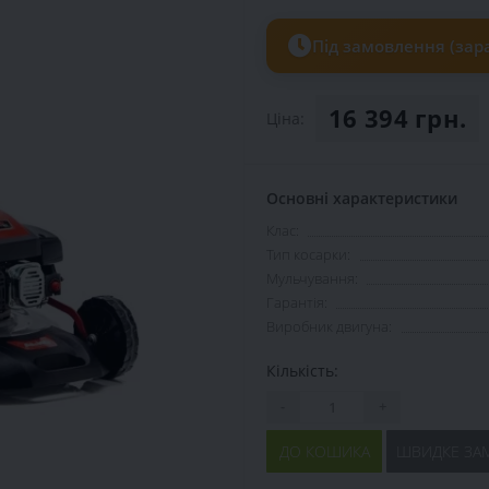
Під замовлення (зара
16 394 грн.
Ціна:
Основні характеристики
Клас:
Тип косарки:
Мульчування:
Гарантія:
Виробник двигуна:
Кількість:
-
+
ДО КОШИКА
ШВИДКЕ ЗА