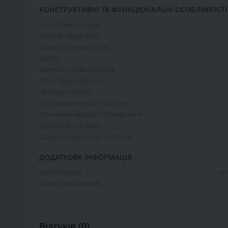
КОНСТРУКТИВНІ ТА ФУНКЦІОНАЛЬНІ ОСОБЛИВОСТІ
Бічний викид трави
Діаметр задніх коліс
Діаметр передніх коліс
Корпус
Матеріал травозбірника
Об'єм травозбірника
Привід на колеса
Регулювання висоти косіння
Установка навісного обладнання
Функція миття деки
Шарикопідшипники в колесах
ДОДАТКОВА ІНФОРМАЦІЯ
Комплектація
- га
Країна походження
Відгуків (0)