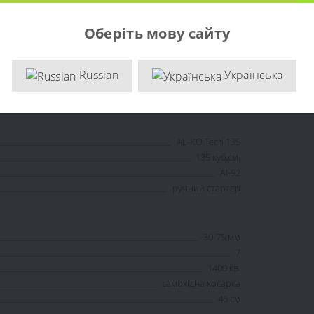
Оберіть мову сайту
професійний
бензинова
Russian
Українська
-
36 місяців
AL-KO Tech 135
135 куб.см.
АІ-92
ручний стартер
30-75 мм
7
1400 кв.
самохідна косарка
46 см