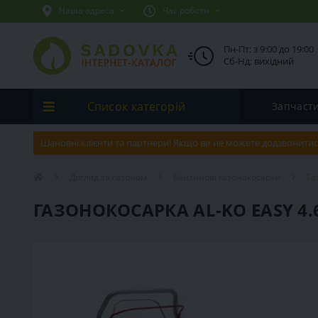
Наша адреса
Час роботи
Пн-Пт: з 9:00 до 19:00
Сб-Нд: вихідний
Список категорій
Запчаст
Шановні клієнти та партнери! Якщо ви не можете додзвонитис
Догляд за газоном
Бензинові газонокосарки
Га
ГАЗОНОКОСАРКА AL-KO EASY 4.6