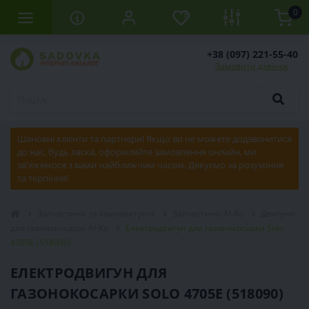
0
+38 (097) 221-55-40
Замовити дзвінок
Шановні клієнти та партнери! Якщо ви не можете додзвонитися
до нас, будь ласка, оформляйте замовлення онлайн, ми
зв'яжемося з вами найближчим часом. Дякуємо за розуміння
та терпіння!
Запчастини та комплектуючі
Запчастини Al-Ko
Двигуни
для газонокосарок Al-Ko
Електродвигун для газонокосарки Solo
4705E (518090)
ЕЛЕКТРОДВИГУН ДЛЯ
ГАЗОНОКОСАРКИ SOLO 4705E (518090)