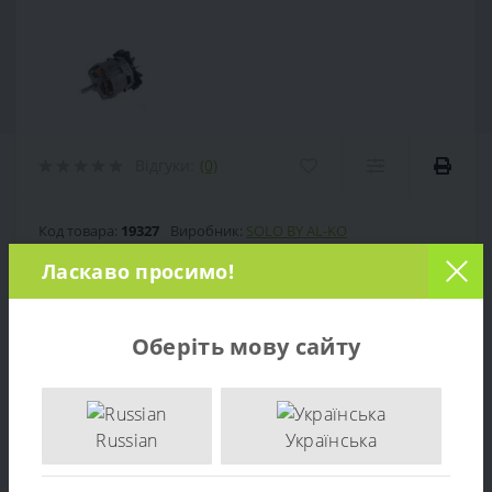
Відгуки:
(0)
Код товара:
19327
Виробник:
SOLO BY AL-KO
Модель:
518090
Наявність:
Є в наявності
Ласкаво просимо!
9 899 грн.
Ціна:
Оберіть мову сайту
Кількість:
-
+
Russian
Українська
ДО КОШИКА