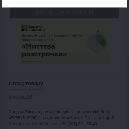
ШВИДКЕ ЗАМОВЛЕННЯ
Огляд товару
Відгуків (0)
Продаж Электродвигатель для газонокосилки Solo
4705E (518090) – за ціною виробника. Опт та роздріб.
Доставка по Україні. тел: +38 (097) 221-55-40