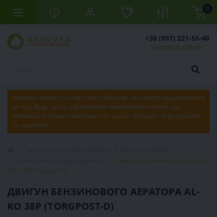
0
+38 (097) 221-55-40
Замовити дзвінок
Шановні клієнти та партнери! Якщо ви не можете додзвонитися
до нас, будь ласка, оформляйте замовлення онлайн, ми
зв'яжемося з вами найближчим часом. Дякуємо за розуміння
та терпіння!
Запчастини та комплектуючі
Запчастини Al-Ko
Запчастини до аераторів Al-Ko
Двигун бензинового аератора
Al-Ko 38P (torgpost-d)
ДВИГУН БЕНЗИНОВОГО АЕРАТОРА AL-
KO 38P (TORGPOST-D)