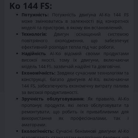
Ko 144 FS:
Потужність:
Потужність двигуна Al-Ko 144 FS
може змінюватись в залежності від конкретної
моделі та пристрою, в якому він встановлений.
Технологія:
Двигун оснащений системою
повітряного охолодження, що забезпечує
ефективний розподіл тепла під час роботи.
Надійність
Al-Ko відомий своїми продуктами
високої якості, тому їх двигуни, включаючи
модель 144 FS, зазвичай надійні та довговічні.
Економічність:
Завдяки сучасним технологіям та
конструкції, багато двигунів Al-Ko, включаючи
144 FS, забезпечують економічну витрату палива
за високої продуктивності.
Зручність обслуговування:
Як правило, Al-Ko
пропонує продукти, які легко обслуговувати та
ремонтувати, що робить їх привабливими для
використання як професіоналами, так і
аматорами.
Екологічність:
Сучасні бензинові двигуни Al-Ko
відповідають стандартам екологічної безпеки, що