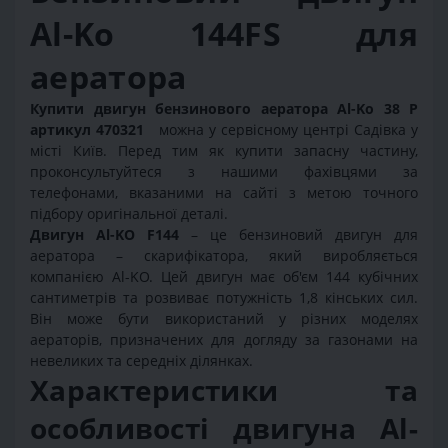
Al-Ko 144FS для
аератора
Купити двигун бензинового аератора Al-Ko 38 P
артикул 470321
можна у сервісному центрі Садівка у
місті Київ. Перед тим як купити запасну частину,
проконсультуйтеся з нашими фахівцями за
телефонами, вказаними на сайті з метою точного
підбору оригінальної деталі.
Двигун Al-KO F144
– це бензиновий двигун для
аератора – скарифікатора, який виробляється
компанією Al-KO. Цей двигун має об'єм 144 кубічних
сантиметрів та розвиває потужність 1,8 кінських сил.
Він може бути використаний у різних моделях
аераторів, призначених для догляду за газонами на
невеликих та середніх ділянках.
Характеристики та
особливості двигуна Al-