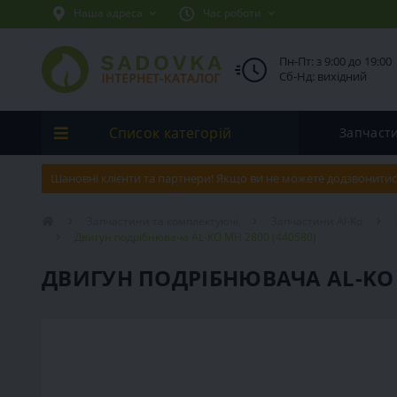
Наша адреса
Час роботи
Пн-Пт: з 9:00 до 19:00
Сб-Нд: вихідний
Список категорій
Запчаст
Шановні клієнти та партнери! Якщо ви не можете додзвонитис
Запчастини та комплектуючі
Запчастини Al-Ko
Двигун подрібнювача AL-KO МH 2800 (440580)
ДВИГУН ПОДРІБНЮВАЧА AL-KO М