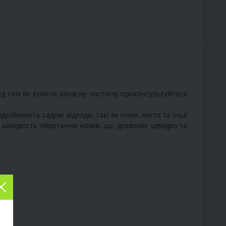
ед тим як купити запасну частину, проконсультуйтеся
дрібнюють садові відходи, такі як гілки, листя та інші
у швидкість обертання ножів, що дозволяє швидко та
а.