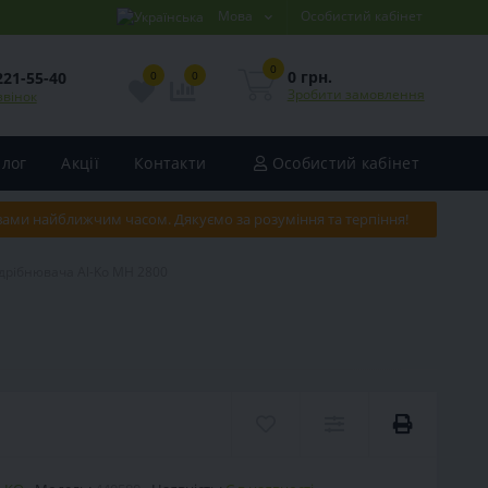
Мова
Особистий кабінет
0
0 грн.
221-55-40
0
0
Зробити замовлення
звінок
Блог
Акції
Контакти
Особистий кабінет
 вами найближчим часом. Дякуємо за розуміння та терпіння!
дрібнювача Al-Ko MH 2800