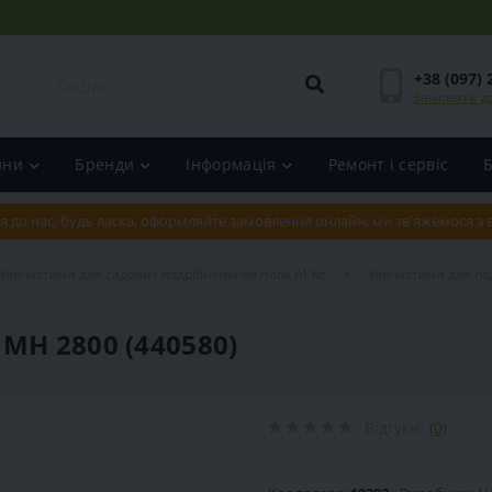
+38 (097) 
Замовити д
ини
Бренди
Інформація
Ремонт і сервіс
я до нас, будь ласка, оформляйте замовлення онлайн, ми зв'яжемося з
Запчастини для садових подрібнювачів гілок Al-Ko
Запчастини для по
H 2800 (440580)
Відгуки:
(0)