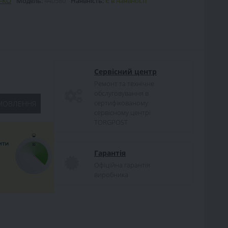
-KO
Модель:
440580
Наявність:
Є в наявності
Сервісний центр
Ремонт та технічне
обслуговування в
сертифікованому
МОВЛЕННЯ
сервісному центрі
TORGPOST
Гарантія
Офіційна гарантія
виробника