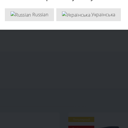
дійснюється відповідно до інструкцій виробника і що всі з'єд
існого центру Торгпост для допомоги у заміні електродвигуна.
Russian
Українська
м. Київ, вул. Васильківська, 1
Популярний