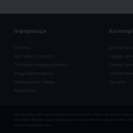
Інформація
Категорі
Про нас
Догляд за 
Доставка та оплата
Садова техн
Політика конфіденційності
Силова тех
Угода користувача
Запчастини
Повернення товару
Послуги
Виробники
На нашому сайті застосовується технологія збору інформації, що д
SADOVKA
© 2019-2026
компаній. Файли cookie підвищують ефективність нашого веб-сайту
Розробка та підтримка
MIG STUDIO
нашим відвідувачам.