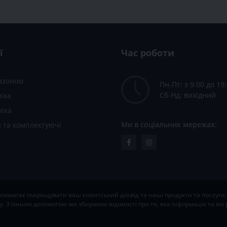
ї
Час роботи
газоном
Пн-Пт: з 9:00 до 19
Сб-Нд: вихідний
іка
ніка
Ми в соціальних мережах:
 та комплектуючі
опомагає покращувати ваш клієнтський досвід та наші продукти та послуги.
. З їхньою допомогою ми збираємо відомості про те, яка інформація та як