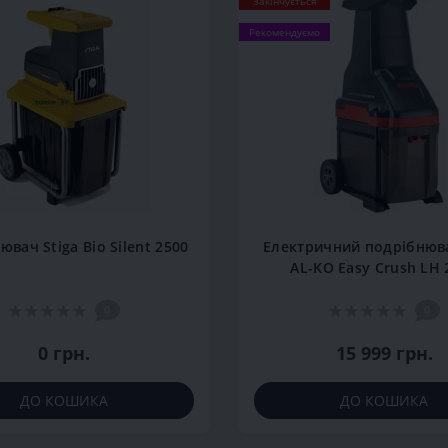
Закінчується
Рекомендуємо
вач Stiga Bio Silent 2500
Електричний подрібнюва
AL-KO Easy Crush LH 
0
0
0 грн.
15 999 грн.
ДО КОШИКА
ДО КОШИКА