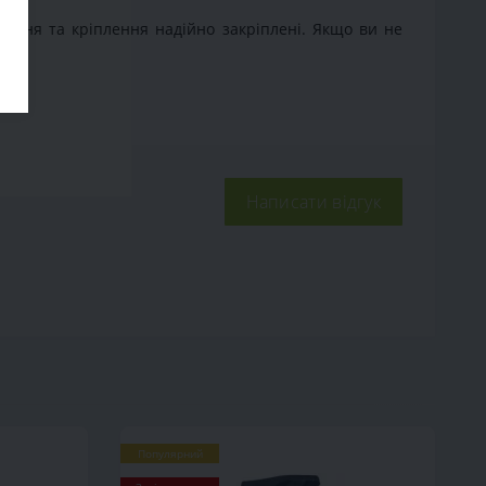
нання та кріплення надійно закріплені. Якщо ви не
Написати відгук
Популярний