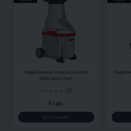
Продано
Продано
Подрібнювач гілок AL-KO MH
Подрібню
2800 Easy crush
0
0 грн.
ДО КОШИКА