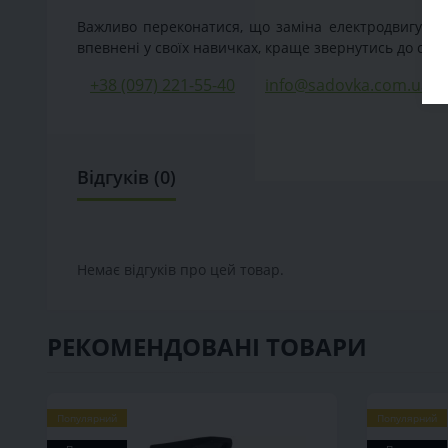
Важливо переконатися, що заміна електродвигуна з
впевнені у своїх навичках, краще звернутись до серв
+38 (097) 221-55-40
info@sadovka.com.ua
Відгуків (0)
Немає відгуків про цей товар.
РЕКОМЕНДОВАНІ ТОВАРИ
Популярний
Популярний