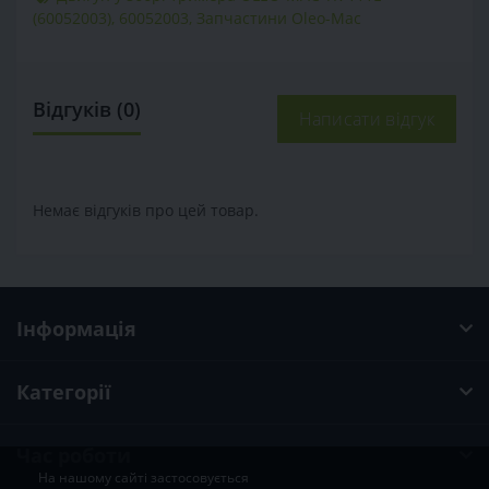
(60052003)
,
60052003
,
Запчастини Oleo-Mac
Відгуків (0)
Написати відгук
Немає відгуків про цей товар.
Інформація
Категорії
Час роботи
На нашому сайті застосовується