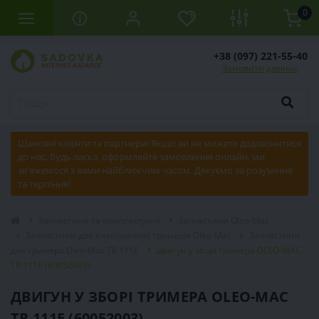
0
+38 (097) 221-55-40
Замовити дзвінок
Шановні клієнти та партнери! Якщо ви не можете додзвонитися
до нас, будь ласка, оформляйте замовлення онлайн, ми
зв'яжемося з вами найближчим часом. Дякуємо за розуміння
та терпіння!
Запчастини та комплектуючі
Запчастини Oleo-Mac
Запчастини для електричних тримерів Oleo-Mac
Запчастини
для тримера Oleo-Mac TR 111E
Двигун у зборі тримера OLEO-MAC
TR 111E (60052003)
ДВИГУН У ЗБОРІ ТРИМЕРА OLEO-MAC
TR 111E (60052003)