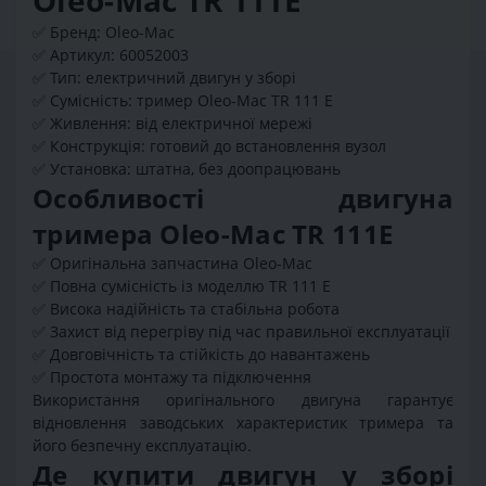
✅ Бренд: Oleo-Mac
✅ Артикул: 60052003
✅ Тип: електричний двигун у зборі
✅ Сумісність: тример Oleo-Mac TR 111 E
✅ Живлення: від електричної мережі
✅ Конструкція: готовий до встановлення вузол
✅ Установка: штатна, без доопрацювань
Особливості двигуна
тримера Oleo-Mac TR 111E
✅ Оригінальна запчастина Oleo-Mac
✅ Повна сумісність із моделлю TR 111 E
✅ Висока надійність та стабільна робота
✅ Захист від перегріву під час правильної експлуатації
✅ Довговічність та стійкість до навантажень
✅ Простота монтажу та підключення
Використання оригінального двигуна гарантує
відновлення заводських характеристик тримера та
його безпечну експлуатацію.
Де купити двигун у зборі