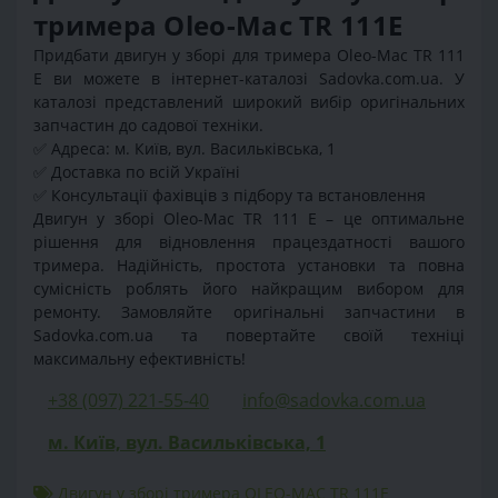
тримера Oleo-Mac TR 111E
Придбати двигун у зборі для тримера Oleo-Mac TR 111
E ви можете в інтернет-каталозі Sadovka.com.ua. У
каталозі представлений широкий вибір оригінальних
запчастин до садової техніки.
✅ Адреса: м. Київ, вул. Васильківська, 1
✅ Доставка по всій Україні
✅ Консультації фахівців з підбору та встановлення
Двигун у зборі Oleo-Mac TR 111 E – це оптимальне
рішення для відновлення працездатності вашого
тримера. Надійність, простота установки та повна
сумісність роблять його найкращим вибором для
ремонту. Замовляйте оригінальні запчастини в
Sadovka.com.ua та повертайте своїй техніці
максимальну ефективність!
+38 (097) 221-55-40
info@sadovka.com.ua
м. Київ, вул. Васильківська, 1
Двигун у зборі тримера OLEO-MAC TR 111E