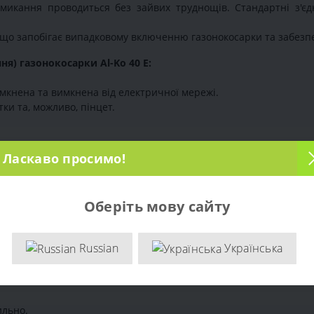
микання проводиться без зайвих труднощів. Стандартні з'єд
о запобігає випадковому включенню газонокосарки та забезпеч
я) газонокосарки Al-Ko 40 E:
имкнена та вимкнена від електричної мережі.
тки та, можливо, пінцет.
ух газонокосарки, щоб отримати доступ до блоку включення. Дл
Ласкаво просимо!
у живлення. Зазвичай це два дроти: один йде до живлення, а др
Оберіть мову сайту
го місця. Це може вимагати акуратності, щоб не пошкодити дро
Russian
Українська
верніть увагу на правильне підключення кожного дроту.
ильно.