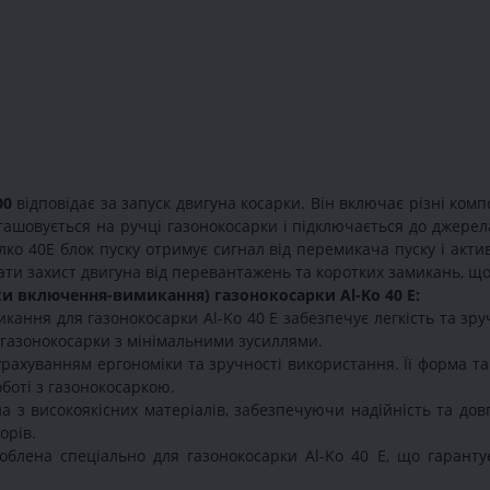
00
відповідає за запуск двигуна косарки. Він включає різні компо
ташовується на ручці газонокосарки і підключається до джерел
лко 40Е блок пуску отримує сигнал від перемикача пуску і акт
вати захист двигуна від перевантажень та коротких замикань, що
ки включення-вимикання) газонокосарки Al-Ko 40 E:
ання для газонокосарки Al-Ko 40 E забезпечує легкість та зру
 газонокосарки з мінімальними зусиллями.
рахуванням ергономіки та зручності використання. Її форма т
боті з газонокосаркою.
 з високоякісних матеріалів, забезпечуючи надійність та довг
орів.
блена спеціально для газонокосарки Al-Ko 40 E, що гарантує