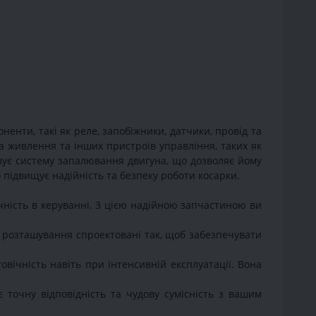
ненти, такі як реле, запобіжники, датчики, провід та
а живлення та інших пристроїв управління, таких як
ивує систему запалювання двигуна, що дозволяє йому
 підвищує надійність та безпеку роботи косарки.
чність в керуванні. З цією надійною запчастиною ви
а розташування спроектовані так, щоб забезпечувати
овічність навіть при інтенсивній експлуатації. Вона
 точну відповідність та чудову сумісність з вашим