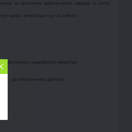
нання та кріплення забезпечують швидку та легку
ує захист оператора під час роботи.
я цього можуть знадобитися викрутки.
угий - до електричного двигуна.
ти.