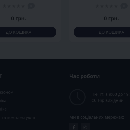
0
0
0 грн.
0 грн.
ДО КОШИКА
ДО КОШИКА
ї
Час роботи
газоном
Пн-Пт: з 9:00 до 19
Сб-Нд: вихідний
іка
ніка
Ми в соціальних мережах:
 та комплектуючі