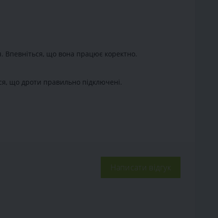
я. Впевніться, що вона працює коректно.
ся, що дроти правильно підключені.
Написати відгук