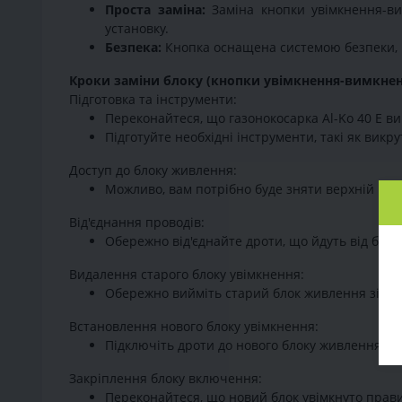
Проста заміна:
Заміна кнопки увімкнення-ви
установку.
Безпека:
Кнопка оснащена системою безпеки, щ
Кроки заміни блоку (кнопки увімкнення-вимкненн
Підготовка та інструменти:
Переконайтеся, що газонокосарка Al-Ko 40 E в
Підготуйте необхідні інструменти, такі як викру
Доступ до блоку живлення:
Можливо, вам потрібно буде зняти верхній кож
Від'єднання проводів:
Обережно від'єднайте дроти, що йдуть від блок
Видалення старого блоку увімкнення:
Обережно вийміть старий блок живлення зі сво
Встановлення нового блоку увімкнення:
Підключіть дроти до нового блоку живлення. З
Закріплення блоку включення:
Переконайтеся, що новий блок увімкнуто прав