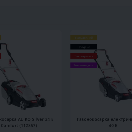
Популярний
Продано
Закінчується
Рекомендуємо
осарка AL-KO Silver 34 E
Газонокосарка електрич
Comfort (112857)
40 Е