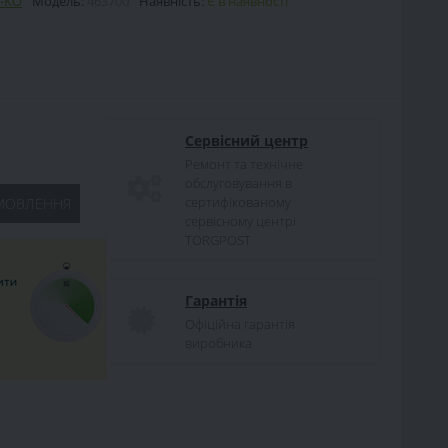
-KO
Модель:
463700
Наявність:
Є в наявності
Сервісний центр
Ремонт та технічне
обслуговування в
сертифікованому
МОВЛЕННЯ
сервісному центрі
TORGPOST
Гарантія
Офіційна гарантія
виробника