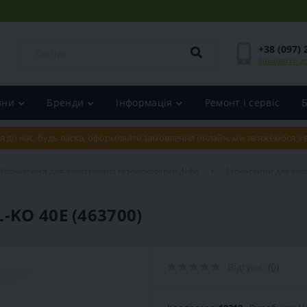
+38 (097) 
Замовити д
ини
Бренди
Інформація
Ремонт і сервіс
я до нас, будь ласка, оформляйте замовлення онлайн, ми зв'яжемося з
Запчастини для електричної газонокосарки Al-Ko
Запчастини для газо
KO 40E (463700)
Відгуки:
(0)