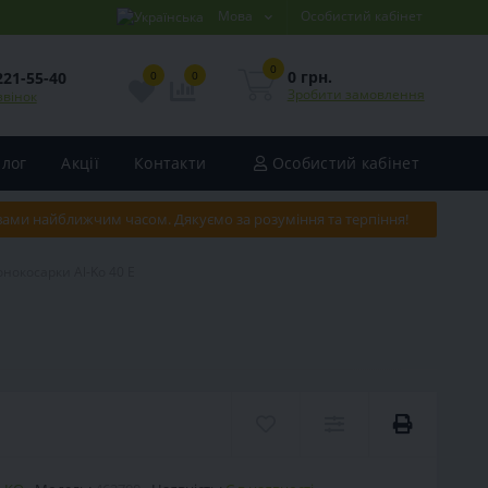
Мова
Особистий кабінет
0
0 грн.
221-55-40
0
0
Зробити замовлення
звінок
Блог
Акції
Контакти
Особистий кабінет
 вами найближчим часом. Дякуємо за розуміння та терпіння!
нокосарки Al-Ko 40 E