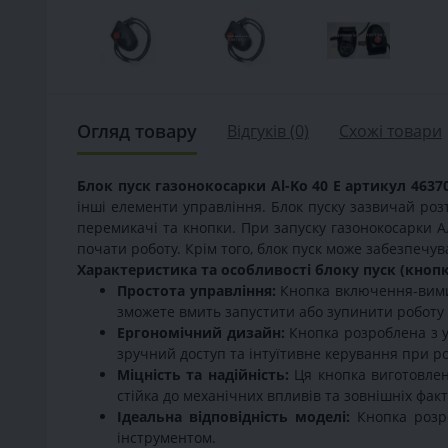
Огляд товару
Відгуків (0)
Схожі товари
Блок пуск газонокосарки Al-Ko 40 E
артикул 4637
інші елементи управління. Блок пуску зазвичай роз
перемикачі та кнопки. При запуску газонокосарки А
почати роботу. Крім того, блок пуск може забезпечу
Характеристика та особливості блоку пуск (кноп
Простота управління:
Кнопка включення-вимик
зможете вмить запустити або зупинити роботу
Ергономічний дизайн:
Кнопка розроблена з у
зручний доступ та інтуїтивне керування при ро
Міцність та надійність:
Ця кнопка виготовлена
стійка до механічних впливів та зовнішніх факт
Ідеальна відповідність моделі:
Кнопка розро
інструментом.