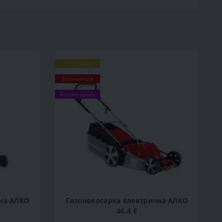
Популярний
Закінчується
Рекомендуємо
на АЛКО
Газонокосарка електрична АЛКО
46.4 Е