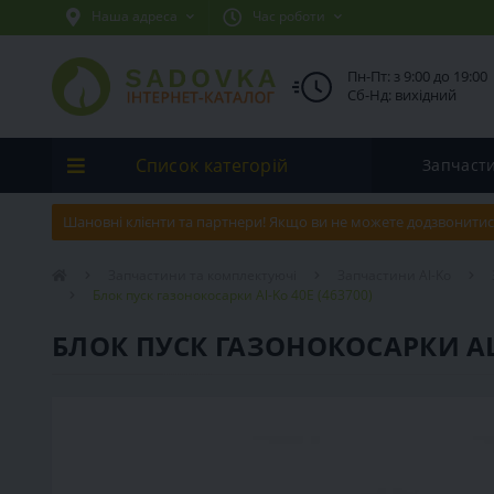
Наша адреса
Час роботи
Пн-Пт: з 9:00 до 19:00
Сб-Нд: вихідний
Список категорій
Запчаст
Шановні клієнти та партнери! Якщо ви не можете додзвонитис
Запчастини та комплектуючі
Запчастини Al-Ko
Блок пуск газонокосарки Al-Ko 40E (463700)
БЛОК ПУСК ГАЗОНОКОСАРКИ AL-