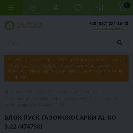
0
+38 (097) 221-55-40
Замовити дзвінок
Шановні клієнти та партнери! Якщо ви не можете додзвонитися
до нас, будь ласка, оформляйте замовлення онлайн, ми
зв'яжемося з вами найближчим часом. Дякуємо за розуміння
та терпіння!
Запчастини та комплектуючі
Запчастини Al-Ko
Запчастини для електричної газонокосарки Al-Ko
Блок пуск
газонокосарки AL-KO 3.22 (474738)
БЛОК ПУСК ГАЗОНОКОСАРКИ AL-KO
3.22 (474738)