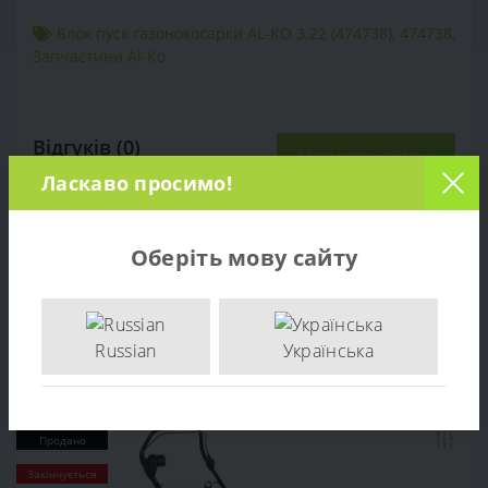
Блок пуск газонокосарки AL-KO 3.22 (474738)
,
474738
,
Запчастини Al-Ko
Відгуків (0)
Написати відгук
Ласкаво просимо!
Немає відгуків про цей товар.
Оберіть мову сайту
РЕКОМЕНДОВАНІ ТОВАРИ
Russian
Українська
Популярний
Продано
Закінчується