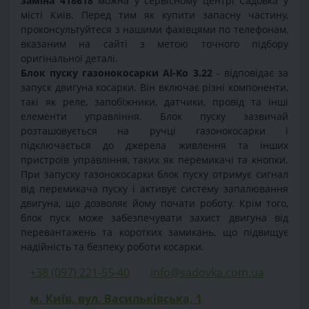
заміна 418618
можна у сервісному центрі Садовка у
місті Київ. Перед тим як купити запасну частину,
проконсультуйтеся з нашими фахівцями по телефонам,
вказаним на сайті з метою точного підбору
оригінальної деталі.
Блок пуску газонокосарки Al-Ko 3.22
- відповідає за
запуск двигуна косарки. Він включає різні компоненти,
такі як реле, запобіжники, датчики, провід та інші
елементи управління. Блок пуску зазвичай
розташовується на ручці газонокосарки і
підключається до джерела живлення та інших
пристроїв управління, таких як перемикачі та кнопки.
При запуску газонокосарки блок пуску отримує сигнал
від перемикача пуску і активує систему запалювання
двигуна, що дозволяє йому почати роботу. Крім того,
блок пуск може забезпечувати захист двигуна від
перевантажень та коротких замикань, що підвищує
надійність та безпеку роботи косарки.
+38 (097) 221-55-40
info@sadovka.com.ua
м. Київ, вул. Васильківська, 1