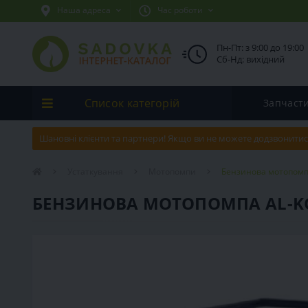
Наша адреса
Час роботи
Пн-Пт: з 9:00 до 19:00
Сб-Нд: вихідний
Список категорій
Запчаст
Шановні клієнти та партнери! Якщо ви не можете додзвонитис
Устаткування
Мотопомпи
Бензинова мотопомп
БЕНЗИНОВА МОТОПОМПА AL-K