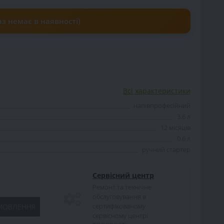
з немає в наявності)
Всі характеристики
напівпрофесійний
3.6 л
12 місяців
0.6 л
ручний стартер
Сервісний центр
Ремонт та технічне
обслуговування в
сертифікованому
МОВЛЕННЯ
сервісному центрі