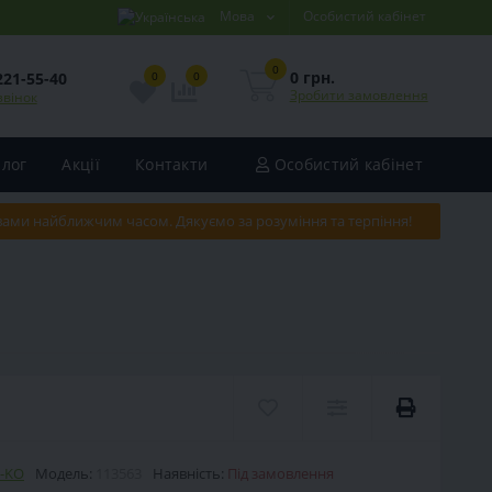
Мова
Особистий кабінет
0
0 грн.
221-55-40
0
0
Зробити замовлення
звінок
Блог
Акції
Контакти
Особистий кабінет
 вами найближчим часом. Дякуємо за розуміння та терпіння!
-KO
Модель:
113563
Наявність:
Під замовлення