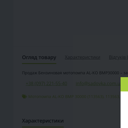
Огляд товару
Характеристики
Відгуків 
Продаж Бензиновая мотопомпа AL-KO BMP30000 – за ці
+38 (097) 221-55-40
info@sadovka.com.ua
Мотопомпа AL-KO BMP 30000 (113563)
,
113563
,
Мо
Характеристики