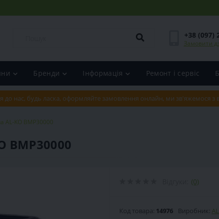
+38 (097) 
Замовити д
ини
Бренди
Інформація
Ремонт і сервіс
я до нас, будь ласка, оформляйте замовлення онлайн, ми зв'яжемося з
а AL-KO BMP30000
O BMP30000
Відгуки:
(0)
Код товара:
14976
Виробник:
AL