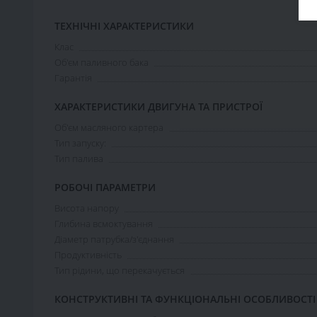
ТЕХНІЧНІ ХАРАКТЕРИСТИКИ
Клас
Об'єм паливного бака
Гарантія
ХАРАКТЕРИСТИКИ ДВИГУНА ТА ПРИСТРОЇ
Об'єм масляного картера
Тип запуску:
Тип палива
РОБОЧІ ПАРАМЕТРИ
Висота напору
Глибина всмоктування
Діаметр патрубка/з'єднання
Продуктивність
Тип рідини, що перекачується
КОНСТРУКТИВНІ ТА ФУНКЦІОНАЛЬНІ ОСОБЛИВОСТІ