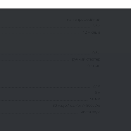
напівпрофесійний
3.6 л
12 місяців
0.6 л
ручний стартер
бензин
27 м
6 м
50 мм
30 м.куб./год.<br /> 500 л/хв
чиста вода