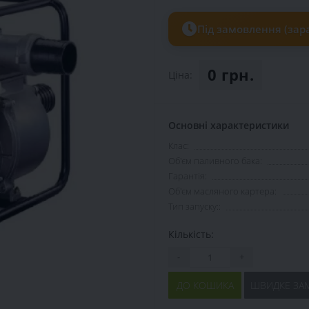
Під замовлення (зара
0 грн.
Ціна:
Основні характеристики
Клас:
Об'єм паливного бака:
Гарантія:
Об'єм масляного картера:
Тип запуску::
Кількість:
-
+
ДО КОШИКА
ШВИДКЕ ЗА