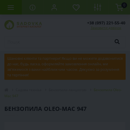
0
+38 (097) 221-55-40
Замовити дзвінок
Шановні клієнти та партнери! Якщо ви не можете додзвонитися
до нас, будь ласка, оформляйте замовлення онлайн, ми
зв'яжемося з вами найближчим часом. Дякуємо за розуміння
та терпіння!
Садова техніка
Бензопили ланцюгові
Бензопила Oleo-
Mac 947
БЕНЗОПИЛА OLEO-MAC 947