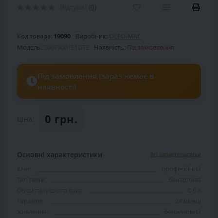
Відгуки:
(0)
Код товара:
19090
Виробник:
OLEO-MAC
Модель:
50079001E1DTE
Наявність:
Під замовлення
Під замовлення (зараз немає в
наявності)
0 грн.
Ціна:
Основні характеристики
Всі характеристики
Клас:
професійний
Тип пили:
бензопила
Об'єм паливного бака:
0.5 л
Гарантія:
24 місяці
живлення:
бензиновий