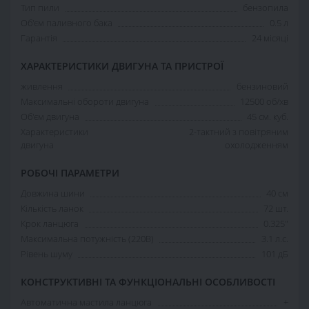
Тип пили
бензопила
Об'єм паливного бака
0.5 л
Гарантія
24 місяці
ХАРАКТЕРИСТИКИ ДВИГУНА ТА ПРИСТРОЇ
живлення
бензиновий
Максимальні обороти двигуна
12500 об/хв
Об'єм двигуна
45 см. куб.
Характеристики
2-тактний з повітряним
двигуна
охолодженням
РОБОЧІ ПАРАМЕТРИ
Довжина шини
40 см
Кількість ланок
72 шт.
Крок ланцюга
0.325"
Максимальна потужність (220В)
3.1 л.с.
Рівень шуму
101 дБ
КОНСТРУКТИВНІ ТА ФУНКЦІОНАЛЬНІ ОСОБЛИВОСТІ
Автоматична мастила ланцюга
+