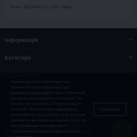
Немає відгуків про цей товар.
Інформація
Категорії
Час роботи
На нашому сайті застосовується
технологія збору інформації, що
Наші контакти
допомагає покращувати ваш клієнтський
досвід та наші продукти та послуги. Так
чинимо не тільки ми, а й багато інших
Прийняти
компаній. Файли cookie підвищують
SADOVKA
© 2019-2026
ефективність нашого веб-сайту. З їхньою
Розробка та підтримка
MIG STUDIO
допомогою ми збираємо відомості про те,
яка інформація та які рекламні
оголошення найбільш корисні нашим
відвідувачам.