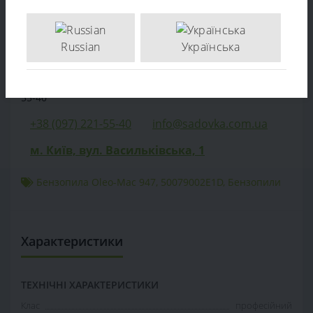
Характеристики
Відгуків (0)
Russian
Українська
Продаж Бензопила Oleo-Mac 947 – за ціною виробника.
Опт та роздріб. Доставка по Україні. тел: +38 (097) 221-
55-40
+38 (097) 221-55-40
info@sadovka.com.ua
м. Київ, вул. Васильківська, 1
Бензопила Oleo-Mac 947
,
50079002E1D
,
Бензопили
Характеристики
ТЕХНІЧНІ ХАРАКТЕРИСТИКИ
Клас
професійний