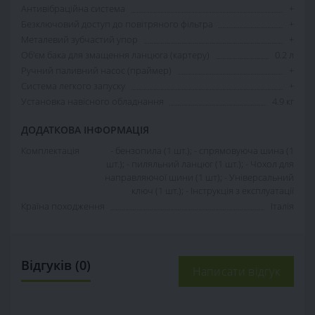
Антивібраційна система
+
Безключовий доступ до повітряного фільтра
+
Металевий зубчастий упор
+
Об'єм бака для змащення ланцюга (картеру)
0.2 л
Ручний паливний насос (праймер)
+
Система легкого запуску
+
Установка навісного обладнання
4.9 кг
ДОДАТКОВА ІНФОРМАЦІЯ
Комплектація
- бензопила (1 шт.); - спрямовуюча шина (1
шт.); - пиляльний ланцюг (1 шт.); - Чохол для
направляючої шини (1 шт); - Універсальний
ключ (1 шт.); - Інструкція з експлуатації
Країна походження
Італія
Відгуків (0)
Написати відгук