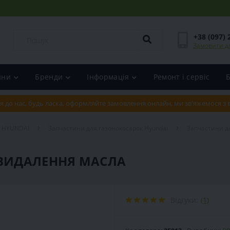
+38 (097) 
Замовити д
ини
Бренди
Інформація
Ремонт і сервіс
я до нас, будь ласка, оформляйте замовлення онлайн, ми зв'яжемося з
и HYUNDAI
Запчастини для газонокосарок Hyundai
Запчастини дл
 ВИДАЛЕННЯ МАСЛА
Відгуки:
(1)