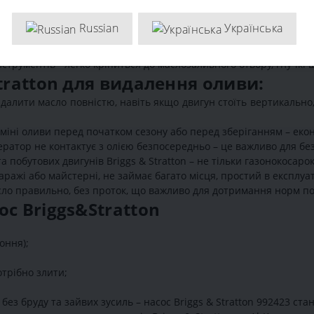
механічного) відкачування оливи.
ичний корпус, трубки, патрубки).
Russian
Українська
ивний отвір + вихідний шланг для збирання олії.
обігаючи витіканню олії під час зливу.
трументів - легко кріпиться до маслозаливного отвору, гнучкі 
tratton для видалення оливи:
алити масло повністю, навіть якщо двигун стоїть вертикально,
міні оливи перед початком сезону або перед зберіганням – еко
атор не контактує з олією безпосередньо – це важливо для безп
а побутових двигунів Briggs & Stratton – не тільки газонокосарок
аражі або майстерні, не займає багато місця, простий в експлуат
масло правильно, без проток, що важливо для дотримання норм 
с Briggs&Stratton
оння);
трібно злити;
без бруду та зайвих зусиль – насос Briggs & Stratton 992423 с