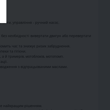
шланги, управління - ручний насос.
 без необхідності вивертати двигун або перевертати
номить час та знижує ризик забруднення.
еки та гігієни.
, а й тримерів, мотоблоків, мотопомп.
ації.
поводження з відпрацьованими маслами.
тане найкращим рішенням.