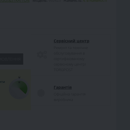
RIGGS&STRATTON
Модель:
992423
Наявність:
Є в наявності
Сервісний центр
Ремонт та технічне
обслуговування в
сертифікованому
МОВЛЕННЯ
сервісному центрі
TORGPOST
Гарантія
Офіційна гарантія
виробника