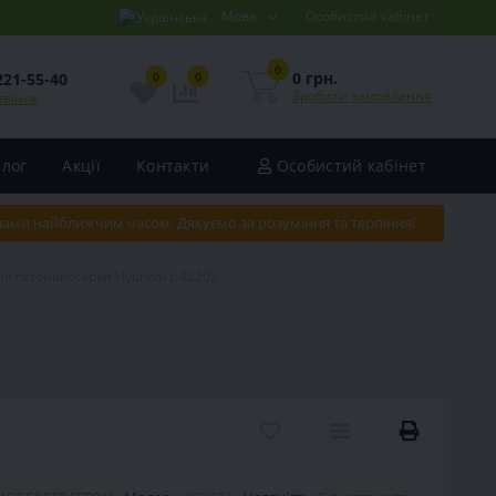
Мова
Особистий кабінет
0
0 грн.
221-55-40
0
0
Зробити замовлення
звінок
Блог
Акції
Контакти
Особистий кабінет
 вами найближчим часом. Дякуємо за розуміння та терпіння!
я газонокосарки Hyundai L 4220S