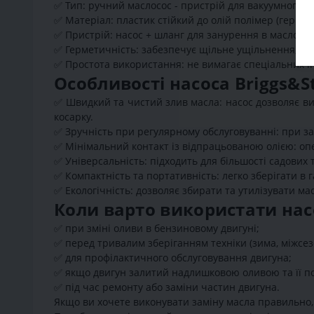
✅
Тип: ручний маслосос - пристрій для вакуумного (
✅
Матеріал: пластик стійкий до олій полімер (гермет
✅
Пристрій: насос + шланг для занурення в маслозал
✅
Герметичність: забезпечує щільне ущільнення, зап
✅
Простота використання: не вимагає спеціальних інс
Особливості насоса Briggs&S
✅
Швидкий та чистий злив масла: насос дозволяє вид
косарку.
✅
Зручність при регулярному обслуговуванні: при за
✅
Мінімальний контакт із відпрацьованою олією: опер
✅
Універсальність: підходить для більшості садових т
✅
Компактність та портативність: легко зберігати в г
✅
Екологічність: дозволяє збирати та утилізувати 
Коли варто використати насо
✅
при зміні оливи в бензиновому двигуні;
✅
перед тривалим зберіганням техніки (зима, міжсез
✅
для профілактичного обслуговування двигуна;
✅
якщо двигун залитий надлишковою оливою та її по
✅
під час ремонту або заміни частин двигуна.
Якщо ви хочете виконувати заміну масла правильно, 