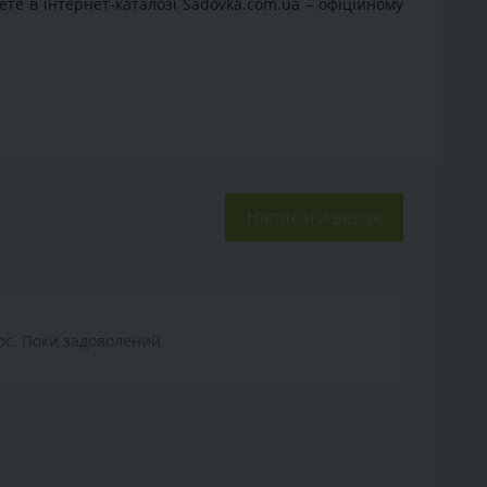
ете в інтернет-каталозі Sadovka.com.ua – офіційному
Написати відгук
ос. Поки задоволений.