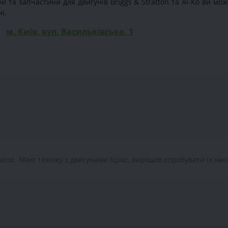
и та запчастини для двигунів Briggs & Stratton та Al-Ko ви мож
і.
м. Київ, вул. Васильківська, 1
асос. Маю техніку з двигунами Брікс, вирішив спробувати їх нас