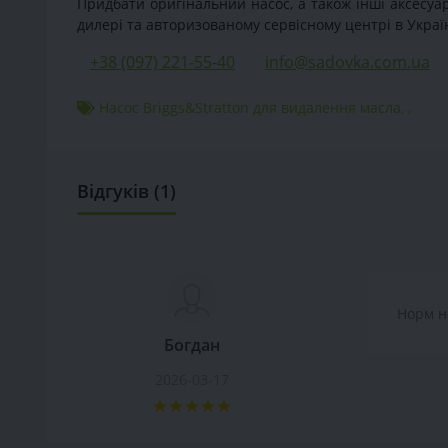
Придбати оригінальний насос, а також інші аксесуар
дилері та авторизованому сервісному центрі в Україн
+38 (097) 221-55-40
info@sadovka.com.ua
Насос Briggs&Stratton для видалення масла
,
,
Відгуків (1)
Норм н
Богдан
2026-03-17