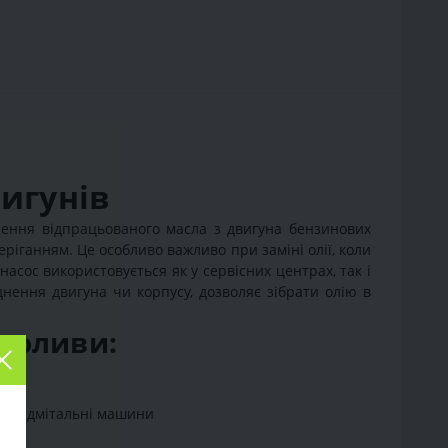
вигунів
ення відпрацьованого масла з двигуна бензинових
ріганням. Це особливо важливо при заміні олії, коли
асос використовується як у сервісних центрах, так і
нення двигуна чи корпусу, дозволяє зібрати олію в
я оливи:
ры, підмітальні машини