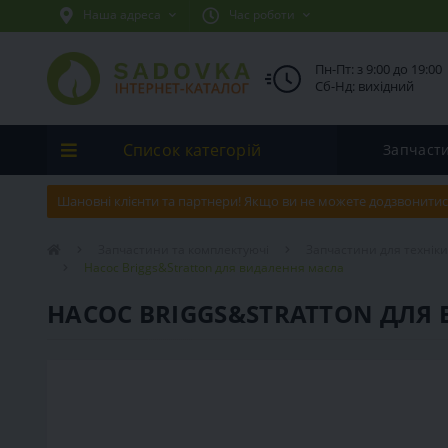
Наша адреса
Час роботи
Пн-Пт: з 9:00 до 19:00
Сб-Нд: вихідний
Список категорій
Запчаст
Шановні клієнти та партнери! Якщо ви не можете додзвонитис
Запчастини та комплектуючі
Запчастини для технік
Насос Briggs&Stratton для видалення масла
НАСОС BRIGGS&STRATTON ДЛЯ