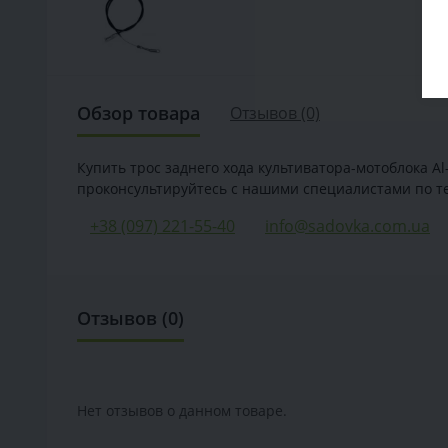
Обзор товара
Отзывов (0)
Купить трос заднего хода культиватора-мотоблока A
проконсультируйтесь с нашими специалистами по те
+38 (097) 221-55-40
info@sadovka.com.ua
Отзывов (0)
Нет отзывов о данном товаре.