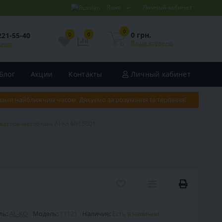
Язык
Личный кабинет
0
0 грн.
221-55-40
0
0
Ваша корзина
онок
Блог
Акции
Контакты
Личный кабинет
 вами найближчим часом. Дякуємо за розуміння та терпіння!
иватора-мотоблока Al-Ko MH 5001
ль:
AL-KO
Модель:
11121
Наличие:
Есть в наличии