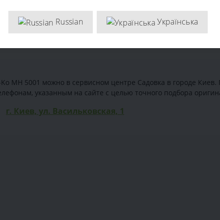
Russian
Українська
l-Ko MH 5001 можно в сервисном центре Садовка в городе Киев. 
лефонам, указанным на сайте с целью точного подбора оригин
г. Киев, ул. Васильковская, 1