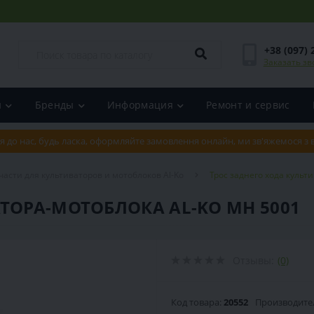
+38 (097) 
Заказать зв
и
Бренды
Информация
Ремонт и сервис
я до нас, будь ласка, оформляйте замовлення онлайн, ми зв'яжемося з
части для культиваторов и мотоблоков Al-Ko
Трос заднего хода культ
ТОРА-МОТОБЛОКА AL-KO MH 5001
Отзывы:
(0)
Код товара:
20552
Производите