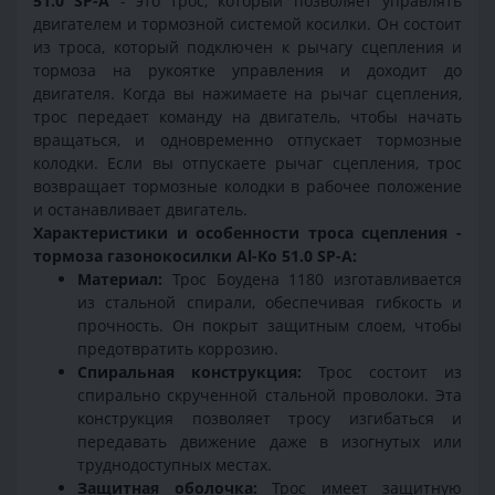
51.0 SP-A
- это трос, который позволяет управлять
двигателем и тормозной системой косилки. Он состоит
из троса, который подключен к рычагу сцепления и
тормоза на рукоятке управления и доходит до
двигателя. Когда вы нажимаете на рычаг сцепления,
трос передает команду на двигатель, чтобы начать
вращаться, и одновременно отпускает тормозные
колодки. Если вы отпускаете рычаг сцепления, трос
возвращает тормозные колодки в рабочее положение
и останавливает двигатель.
Характеристики и особенности троса сцепления -
тормоза газонокосилки Al-Ko 51.0 SP-A:
Материал:
Трос Боудена 1180 изготавливается
из стальной спирали, обеспечивая гибкость и
прочность. Он покрыт защитным слоем, чтобы
предотвратить коррозию.
Спиральная конструкция:
Трос состоит из
спирально скрученной стальной проволоки. Эта
конструкция позволяет тросу изгибаться и
передавать движение даже в изогнутых или
труднодоступных местах.
Защитная оболочка:
Трос имеет защитную