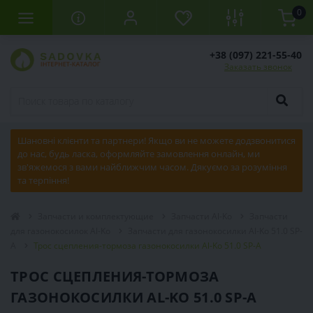
0
+38 (097) 221-55-40
Заказать звонок
Шановні клієнти та партнери! Якщо ви не можете додзвонитися
до нас, будь ласка, оформляйте замовлення онлайн, ми
зв'яжемося з вами найближчим часом. Дякуємо за розуміння
та терпіння!
Запчасти и комплектующие
Запчасти Al-Ko
Запчасти
для газонокосилок Al-Ko
Запчасти для газонокосилки Al-Ko 51.0 SP-
A
Трос сцепления-тормоза газонокосилки Al-Ko 51.0 SP-A
ТРОС СЦЕПЛЕНИЯ-ТОРМОЗА
ГАЗОНОКОСИЛКИ AL-KO 51.0 SP-A