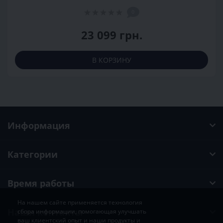
0
23 099 грн.
В КОРЗИНУ
Информация
Категории
Время работы
На нашем сайте применяется технология
Наши контакты
сбора информации, помогающая улучшать
ваш клиентский опыт и наши продукты и