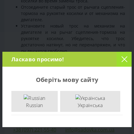
косилки во время замены троса.
Отсоедините старый трос от рычага сцепления-
тормоза на рукоятке косилки и от механизма на
двигателе.
Установите новый трос на механизм на
двигателе и на рычаг сцепления-тормоза на
рукоятке косилки. Убедитесь, что трос
достаточно натянут, но не перенапряжен, и что
он движется свободно.
Проверьте работу троса, нажимая на рычаг
Ласкаво просимо!
сцепления-тормоза и убедитесь, что двигатель
запускается и останавливается правильно, а
также что колеса косилки поворачиваются при
Оберіть мову сайту
необходимости.
Если все работает правильно, закрепите новый
трос на косилке, используя крепежные элементы.
Russian
Українська
Если вы не уверены в своей способности выполнить
эту задачу, лучше обратиться за помощью к
профессиональному сервисному центру Торгпост.
+38 (097) 221-55-40
info@sadovka.com.ua