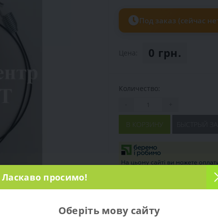
Под заказ (сейчас не
0 грн.
Цена:
Количество:
-
+
В КОРЗИНУ
БЫСТРЫЙ ЗА
Ласкаво просимо!
Оберіть мову сайту