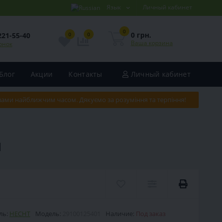
Язык
Личный кабинет
0
0 грн.
221-55-40
0
0
Ваша корзина
онок
Блог
Акции
Контакты
Личный кабинет
 вами найближчим часом. Дякуємо за розуміння та терпіння!
1
ль:
HECHT
Модель:
29100125401
Наличие:
Под заказ