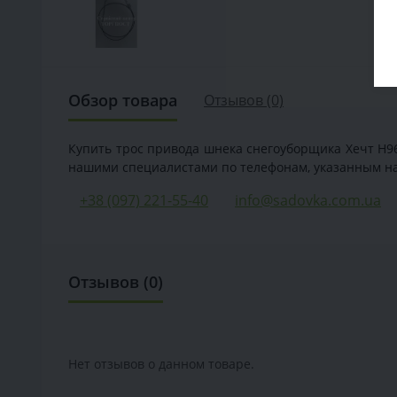
Обзор товара
Отзывов (0)
Купить трос привода шнека снегоуборщика Хечт Н96
нашими специалистами по телефонам, указанным на
+38 (097) 221-55-40
info@sadovka.com.ua
Отзывов (0)
Нет отзывов о данном товаре.