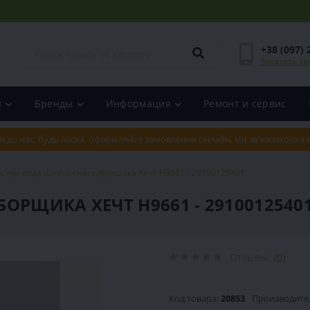
+38 (097) 
Заказать зв
и
Бренды
Информация
Ремонт и сервис
я до нас, будь ласка, оформляйте замовлення онлайн, ми зв'яжемося з
с привода шнека снегоуборщика Хечт Н9661 - ‎‎29100125401
РЩИКА ХЕЧТ Н9661 - ‎‎2910012540
Отзывы:
(0)
Код товара:
20853
Производите