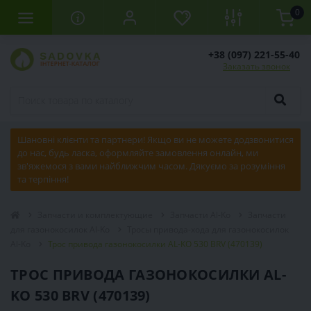
0
+38 (097) 221-55-40
Заказать звонок
Шановні клієнти та партнери! Якщо ви не можете додзвонитися
до нас, будь ласка, оформляйте замовлення онлайн, ми
зв'яжемося з вами найближчим часом. Дякуємо за розуміння
та терпіння!
Запчасти и комплектующие
Запчасти Al-Ko
Запчасти
для газонокосилок Al-Ko
Тросы привода-хода для газонокосилок
Al-Ko
Трос привода газонокосилки AL-KO 530 BRV (470139)
ТРОС ПРИВОДА ГАЗОНОКОСИЛКИ AL-
KO 530 BRV (470139)