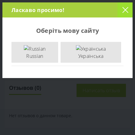
Важно использовать только оригинальные запчасти
Ласкаво просимо!
или эквивалентные им аналоги, чтобы обеспечить
надежную работу газонокосилки Al-Ko 530 BRV.
Оберіть мову сайту
+38 (097) 221-55-40
info@sadovka.com.ua
г. Киев, ул. Васильковская, 1
Russian
Українська
Трос привода газонокосилки AL-KO 530 BRV (470139)
,
470139
,
Запчасти Al-Ko
Отзывов (0)
Написать отзыв
Нет отзывов о данном товаре.