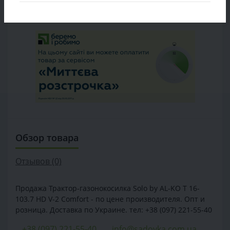
БЫСТРЫЙ ЗАКАЗ
Обзор товара
Отзывов (0)
Продажа Трактор-газонокосилка Solo by AL-KO T 16-
103.7 HD V-2 Comfort - по цене производителя. Опт и
розница. Доставка по Украине. тел: +38 (097) 221-55-40
+38 (097) 221-55-40
info@sadovka.com.ua