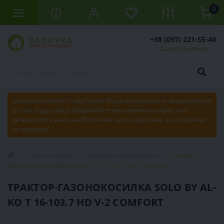
0
+38 (097) 221-55-40
Заказать звонок
Шановні клієнти та партнери! Якщо ви не можете додзвонитися
до нас, будь ласка, оформляйте замовлення онлайн, ми
зв'яжемося з вами найближчим часом. Дякуємо за розуміння
та терпіння!
Уход за газоном
Садовые минитрактора
Трактор-
газонокосилка Solo by AL-KO T 16-103.7 HD V-2 Comfort
ТРАКТОР-ГАЗОНОКОСИЛКА SOLO BY AL-
KO T 16-103.7 HD V-2 COMFORT