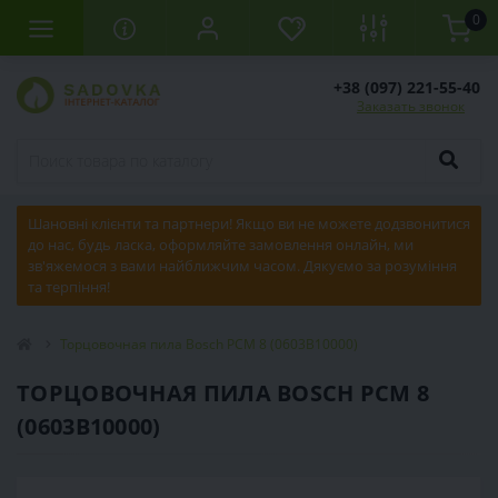
0
+38 (097) 221-55-40
Заказать звонок
Шановні клієнти та партнери! Якщо ви не можете додзвонитися
до нас, будь ласка, оформляйте замовлення онлайн, ми
зв'яжемося з вами найближчим часом. Дякуємо за розуміння
та терпіння!
Торцовочная пила Bosch PCM 8 (0603B10000)
ТОРЦОВОЧНАЯ ПИЛА BOSCH PCM 8
(0603B10000)