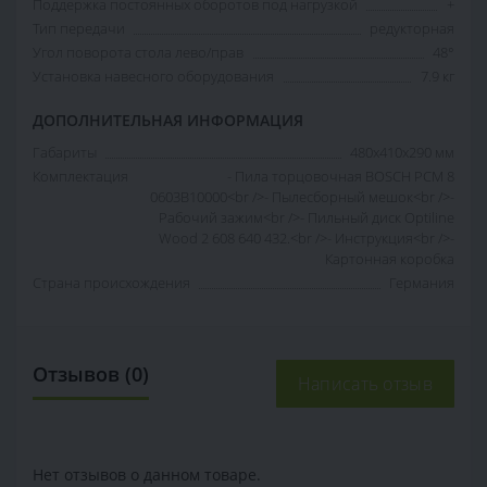
Поддержка постоянных оборотов под нагрузкой
+
Тип передачи
редукторная
Угол поворота стола лево/прав
48°
Установка навесного оборудования
7.9 кг
ДОПОЛНИТЕЛЬНАЯ ИНФОРМАЦИЯ
Габариты
480x410x290 мм
Комплектация
- Пила торцовочная BOSCH PCM 8
0603B10000<br />- Пылесборный мешок<br />-
Рабочий зажим<br />- Пильный диск Optiline
Wood 2 608 640 432.<br />- Инструкция<br />-
Картонная коробка
Страна происхождения
Германия
Отзывов (0)
Написать отзыв
Нет отзывов о данном товаре.