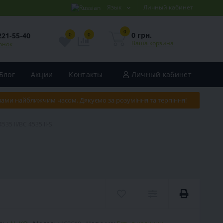
Язык
Личный кабинет
0
0 грн.
221-55-40
0
0
Ваша корзина
онок
Блог
Акции
Контакты
Личный кабинет
 вами найближчим часом. Дякуємо за розуміння та терпіння!
35 II/BC 4535 II-S