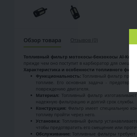
Обзор товара
Отзывов (0)
Топливный фильтр мотокосы-бензокосы Al-Ko BC
прежде чем оно поступит в карбюратор для смешива
Характеристика и особенности топливного фильт
Функциональность:
Топливный фильтр предна
топливе. Его основная задача - предотвра
повреждению двигателя.
Материал:
Топливный фильтр изготавливаютс
надежную фильтрацию и долгий срок службы.
Конструкция:
Фильтр имеет специальную конс
топливу пройти через него.
Установка:
Топливный фильтр устанавливаетс
чтобы предотвратить его смещение или проте
Обслуживание:
Топливные фильтры требуют п