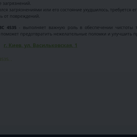
е загрязнений.
лся загрязнениями или его состояние ухудшилось, требуется е
ль от повреждений.
BC 4535
- выполняет важную роль в обеспечении чистоты т
и поможет предотвратить нежелательные поломки и улучшить п
г. Киев, ул. Васильковская, 1
4535
,
,