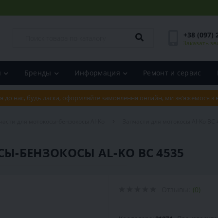
+38 (097) 
Заказать зв
и
Бренды
Информация
Ремонт и сервис
я до нас, будь ласка, оформляйте замовлення онлайн, ми зв'яжемося з
части для мотокосы-бензокосы Al-Ko
Запчасти для мотокосы Al-Ko BC 45
-БЕНЗОКОСЫ AL-KO BC 4535
Отзывы:
(0)