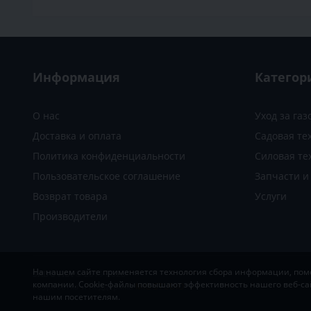
Информация
Категор
О нас
Уход за га
Доставка и оплата
Садовая те
Политика конфиденциальности
Силовая те
Пользовательское соглашение
Запчасти 
Возврат товара
Услуги
Производители
На нашем сайте применяется технология сбора информации, помог
SADOVKA
© 2019-2026
компании. Cookie-файлы повышают эффективность нашего веб-са
Разработка и поддержка
MIG STUDIO
нашим посетителям.