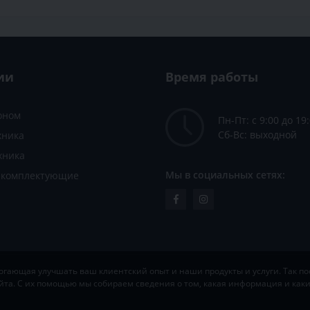
ии
Время работы
зоном
Пн-Пт: с 9:00 до 19
Сб-Вс: выходной
хника
хника
Мы в социальных сетях:
и комплектующие
ающая улучшать ваш клиентский опыт и наши продукты и услуги. Так пос
йта. С их помощью мы собираем сведения о том, какая информация и ка