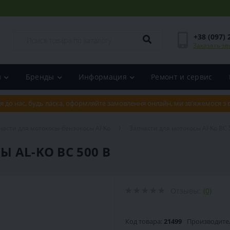
+38 (097) 
Заказать зв
и
Бренды
Информация
Ремонт и сервис
я до нас, будь ласка, оформляйте замовлення онлайн, ми зв'яжемося з
части для мотокосы-бензокосы Al-Ko
Запчасти для мотокосы Al-Ko BC 
Ы AL-KO BC 500 B
Отзывы:
(0)
Код товара:
21499
Производите