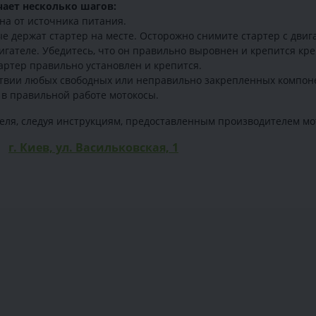
чает несколько шагов:
на от источника питания.
е держат стартер на месте. Осторожно снимите стартер с двиг
вигателе. Убедитесь, что он правильно выровнен и крепится к
артер правильно установлен и крепится.
утствии любых свободных или неправильно закрепленных компон
 в правильной работе мотокосы.
еля, следуя инструкциям, предоставленным производителем мо
г. Киев, ул. Васильковская, 1