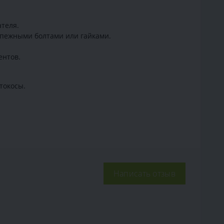
ателя.
репежными болтами или гайками.
ентов.
токосы.
Написать отзыв