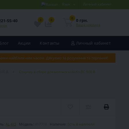
Язык
Личный кабинет
0
0 грн.
221-55-40
0
0
Ваша корзина
онок
Блог
Акции
Контакты
Личный кабинет
 вами найближчим часом. Дякуємо за розуміння та терпіння!
500 B
Стартер в сборе для мотокосы Al-Ko BC 500 B
ль:
AL-KO
Модель:
417718
Наличие:
Есть в наличии