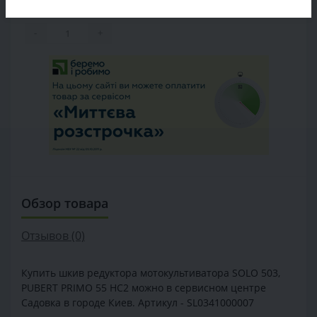
Количество:
-
+
Обзор товара
Отзывов (0)
Купить шкив редуктора мотокультиватора SOLO 503,
PUBERT PRIMO 55 HC2 можно в сервисном центре
Садовка в городе Киев. Артикул - SL0341000007