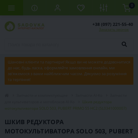
0
+38 (097) 221-55-40
Заказать звонок
Шановні клієнти та партнери! Якщо ви не можете додзвонитися
до нас, будь ласка, оформляйте замовлення онлайн, ми
зв'яжемося з вами найближчим часом. Дякуємо за розуміння
та терпіння!
Запчасти и комплектующие
Запчасти Al-Ko
Запчасти
для культиваторов и мотоблоков Al-Ko
Шкив редуктора
мотокультиватора SOLO 503, PUBERT PRIMO 55 HC2 (SL0341000007)
ШКИВ РЕДУКТОРА
МОТОКУЛЬТИВАТОРА SOLO 503, PUBERT