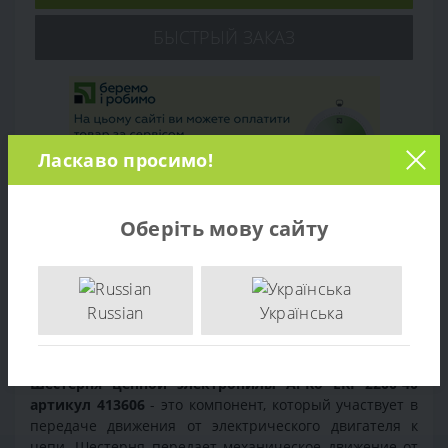
БЫСТРЫЙ ЗАКАЗ
Ласкаво просимо!
Оберіть мову сайту
Обзор товара
Russian
Українська
Отзывов (0)
Шестерня цепной электропилы Al-Ko EKI 2200-40
артикул 413606
- это компонент, который участвует в
передаче движения от электрического двигателя к
цепи. Шестерня передает механическое движение от