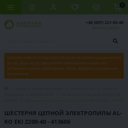
0
+38 (097) 221-55-40
Заказать звонок
Шановні клієнти та партнери! Якщо ви не можете додзвонитися
до нас, будь ласка, оформляйте замовлення онлайн, ми
зв'яжемося з вами найближчим часом. Дякуємо за розуміння
та терпіння!
Запчасти и комплектующие
Запчасти Al-Ko
Запчасти
для цепных электропил Al-Ko
Запчасти для электропилы Al-Ko EKI
2200-40
Шестерня цепной электропилы AL-KO EKI 2200-40 - 413606
ШЕСТЕРНЯ ЦЕПНОЙ ЭЛЕКТРОПИЛЫ AL-
KO EKI 2200-40 - 413606