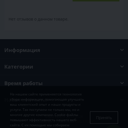
Нет отзывов о данном товаре.
Информация
Категории
Время работы
На нашем сайте применяется технология
Наши контакты
сбора информации, помогающая улучшать
ваш клиентский опыт и наши продукты и
услуги. Так поступаем не только мы, но и
многие другие компании. Cookie-файлы
SADOVKA
© 2019-2026
Принять
повышают эффективность нашего веб-
Разработка и поддержка
MIG STUDIO
сайта. С их помощью мы собираем