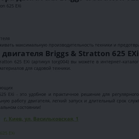
on 625 EXi
ателя
живать максимальную производительность техники и предотв
вигателя Briggs & Stratton 625 EXi
ratton 625 EXi (артикул torg004) вы можете в интернет-катало
атериалов для садовой техники.
тующих
625 EXi - это удобное и практичное решение для регулярног
ую работу двигателя, легкий запуск и длительный срок слу
еальном состоянии!
г. Киев, ул. Васильковская, 1
625 EXi