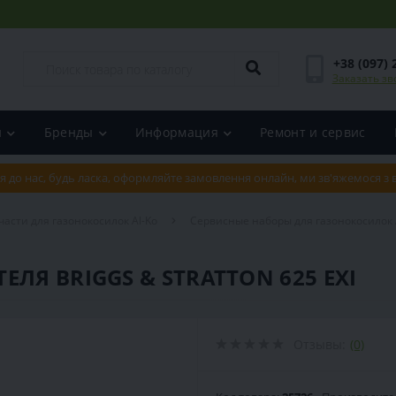
+38 (097) 
Заказать зв
и
Бренды
Информация
Ремонт и сервис
я до нас, будь ласка, оформляйте замовлення онлайн, ми зв'яжемося з
части для газонокосилок Al-Ko
Сервисные наборы для газонокосилок 
ЛЯ BRIGGS & STRATTON 625 EXI
Отзывы:
(0)