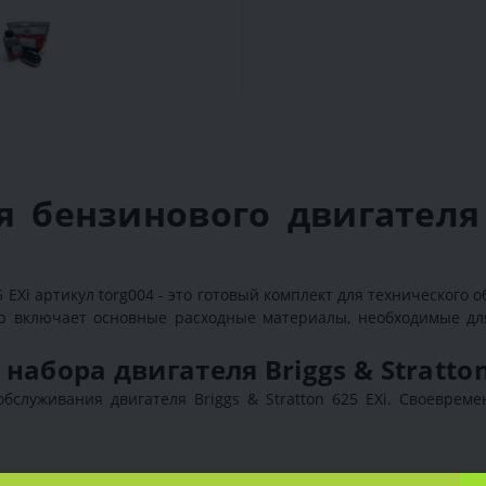
 бензинового двигателя B
5 EXi артикул torg004 - это готовый комплект для технического
бор включает основные расходные материалы, необходимые дл
абора двигателя Briggs & Stratton
служивания двигателя Briggs & Stratton 625 EXi. Своеврем