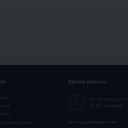
ии
Время работы
зоном
Пн-Пт: с 9:00 до 19
Сб-Вс: выходной
хника
хника
Мы в социальных сетях:
и комплектующие