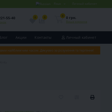
Язык
Личный кабинет
0
0 грн.
221-55-40
0
0
Ваша корзина
онок
Блог
Акции
Контакты
Личный кабинет
 вами найближчим часом. Дякуємо за розуміння та терпіння!
Al-Ko