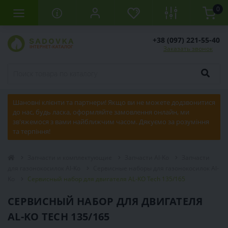
0
+38 (097) 221-55-40
Заказать звонок
Шановні клієнти та партнери! Якщо ви не можете додзвонитися
до нас, будь ласка, оформляйте замовлення онлайн, ми
зв'яжемося з вами найближчим часом. Дякуємо за розуміння
та терпіння!
Запчасти и комплектующие
Запчасти Al-Ko
Запчасти
для газонокосилок Al-Ko
Сервисные наборы для газонокосилок Al-
Ko
Сервисный набор для двигателя AL-KO Tech 135/165
СЕРВИСНЫЙ НАБОР ДЛЯ ДВИГАТЕЛЯ
AL-KO TECH 135/165