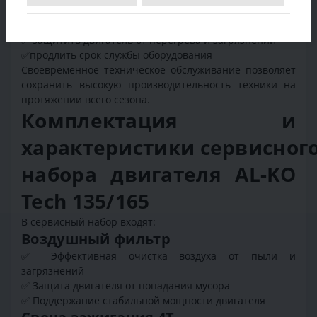
✅ обеспечить легкий запуск техники
✅ снизить износ внутренних деталей
✅ защитить двигатель от перегрева и загрязнений
✅продлить срок службы оборудования
Своевременное техническое обслуживание позволяет
сохранить высокую производительность техники на
протяжении всего сезона.
Комплектация и
характеристики сервисног
набора двигателя AL-KO
Tech 135/165
В сервисный набор входят:
Воздушный фильтр
✅ Эффективная очистка воздуха от пыли и
загрязнений
✅ Защита двигателя от попадания мусора
✅ Поддержание стабильной мощности двигателя