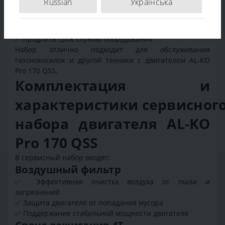
Russian
Українська
✅ поддерживать стабильную работу техники
✅ снизить износ внутренних деталей
✅ защитить двигатель от перегрева и загрязнений
✅ продлить срок службы оборудования
Набор отлично подходит для обслуживания
газонокосилок и другой техники с двигателем AL-KO
Pro 170 QSS.
Комплектация и
характеристики сервисног
набора двигателя AL-KO
Pro 170 QSS
В сервисный набор входят:
Воздушный фильтр
✅ Эффективная очистка воздуха от пыли и
загрязнений
✅ Защита двигателя от попадания мусора
✅ Поддержание стабильной мощности двигателя