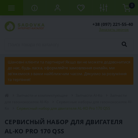
0
+38 (097) 221-55-40
Заказать звонок
Шановні клієнти та партнери! Якщо ви не можете додзвонитися
до нас, будь ласка, оформляйте замовлення онлайн, ми
зв'яжемося з вами найближчим часом. Дякуємо за розуміння
та терпіння!
Запчасти и комплектующие
Запчасти Al-Ko
Запчасти
для газонокосилок Al-Ko
Сервисные наборы для газонокосилок Al-
Ko
Сервисный набор для двигателя AL-KO Pro 170 QSS
СЕРВИСНЫЙ НАБОР ДЛЯ ДВИГАТЕЛЯ
AL-KO PRO 170 QSS