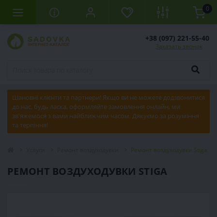
0
+38 (097) 221-55-40
Заказать звонок
Шановні клієнти та партнери! Якщо ви не можете додзвонитися
до нас, будь ласка, оформляйте замовлення онлайн, ми
зв'яжемося з вами найближчим часом. Дякуємо за розуміння
та терпіння!
Услуги
Ремонт воздуходувки
Ремонт воздуходувки Stiga
РЕМОНТ ВОЗДУХОДУВКИ STIGA