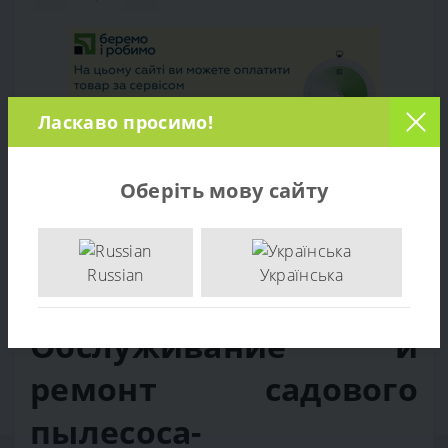
Ласкаво просимо!
Оберіть мову сайту
Обзор товара
Russian
Українська
Отзывов (0)
Обслуживание и
ремонт садового
пылесоса-